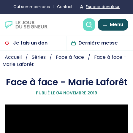
Espace donateur
Qui sommes-nous
Contact
Recherche
Menu
Je fais un don
Dernière messe
Accueil
Séries
Face à face
Face à face -
Marie Laforêt
Face à face - Marie Laforêt
PUBLIÉ LE 04 NOVEMBRE 2019