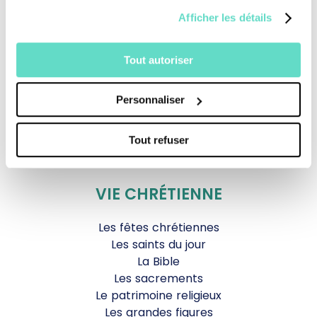
Magazine Le Jour du Seigneur
Afficher les détails
Documentaires
Parole Inattendue
Tous Frères
Tout autoriser
Générations Laudato Si’
Agenda Culturel
Personnaliser
JDS.tv
Nos émissions
Tout refuser
Toutes nos vidéos
VIE CHRÉTIENNE
Les fêtes chrétiennes
Les saints du jour
La Bible
Les sacrements
Le patrimoine religieux
Les grandes figures