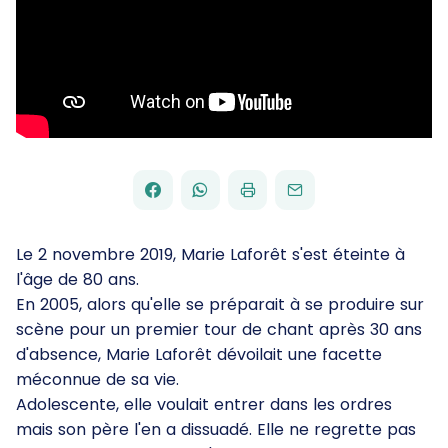
FACEBOOK
WHATSAPP
PAR
PARTAGER
PARTAGER
IMPRIMER
ENVOYER
EMAIL
SUR
SUR
Le 2 novembre 2019, Marie Laforêt s'est éteinte à
l'âge de 80 ans.
En 2005, alors qu'elle se préparait à se produire sur
scène pour un premier tour de chant après 30 ans
d'absence, Marie Laforêt dévoilait une facette
méconnue de sa vie.
Adolescente, elle voulait entrer dans les ordres
mais son père l'en a dissuadé. Elle ne regrette pas