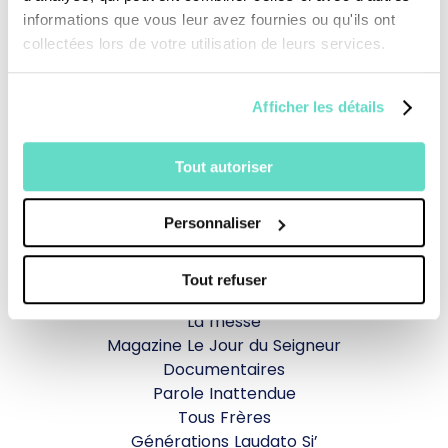
informations que vous leur avez fournies ou qu'ils ont
collectées lors de votre utilisation de leurs services.
Afficher les détails
Je fais un don
Tout autoriser
Revoir la messe du 02 août 2026
Personnaliser
TOUS NOS PROGRAMMES
Tout refuser
La messe
Magazine Le Jour du Seigneur
Documentaires
Parole Inattendue
Tous Frères
Générations Laudato Si’