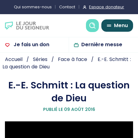
Espace donateur
Qui sommes-nous
Contact
Recherche
Menu
Je fais un don
Dernière messe
Accueil
Séries
Face à face
E.-E. Schmitt :
La question de Dieu
E.-E. Schmitt : La question
de Dieu
PUBLIÉ LE 09 AOÛT 2016