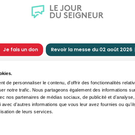
Je fais un don
Revoir la messe du 02 août 2026
CHRÉTIENNE
NOUS SOUTENIR
okies.
tes chrétiennes
Comment nous souteni
 de personnaliser le contenu, d'offrir des fonctionnalités relati
nts du jour
Faire un don
ser notre trafic. Nous partageons également des informations su
e
Réduction d’impôt
 avec nos partenaires de médias sociaux, de publicité et d'analyse,
crements
Philanthropie
 avec d'autres informations que vous leur avez fournies ou qu'il
imoine religieux
Transmettre son patri
lisation de leurs services.
andes figures
Legs
ettes et traditions
Assurance vie
gion en questions
Donation