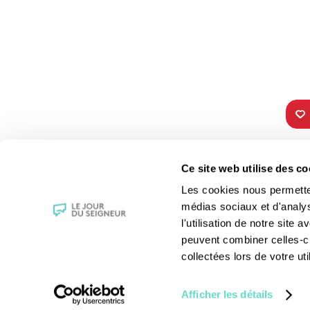
TOUS NOS
VIE 
Ce site web utilise des co
PROGRAMMES
Les fê
Les cookies nous permettent
La messe
Les sai
médias sociaux et d'analy
Magazine Le Jour du Seigneur
La Bibl
l'utilisation de notre site
Documentaires
Les sa
peuvent combiner celles-ci
Parole Inattendue
Le patr
collectées lors de votre uti
Tous Frères
Les gr
Générations Laudato Si’
Les rec
Afficher les détails
Agenda Culturel
La reli