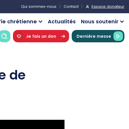
Espace donateur
Qui sommes-nous
Contact
ie chrétienne
Actualités
Nous soutenir
Recherche
Je fais un don
Dernière messe
e de