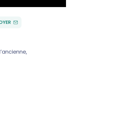
PAR
OYER
EMAIL
l’ancienne,