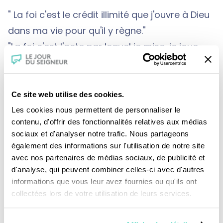
" La foi c'est le crédit illimité que j'ouvre à Dieu
dans ma vie pour qu'il y règne."
"La foi c'est l'acte par lequel je mise, je joue
ma vie sur la parole de Jésus-Christ qui m'a
promis de me faire vivre de vie éternelle."
Ce site web utilise des cookies.
Les cookies nous permettent de personnaliser le
L'entretien s'achève sur un thème introduit par
contenu, d'offrir des fonctionnalités relatives aux médias
une citation du philosophe danois Kierkegaard
sociaux et d'analyser notre trafic. Nous partageons
également des informations sur l'utilisation de notre site
:
avec nos partenaires de médias sociaux, de publicité et
"Croire n'est pas une entreprise comme une
d'analyse, qui peuvent combiner celles-ci avec d'autres
autre. En se risquant à croire, l'homme lui-
informations que vous leur avez fournies ou qu'ils ont
collectées lors de votre utilisation de leurs services.
même devient un autre."
C'est pourquoi le Père Congar invite à revoir le