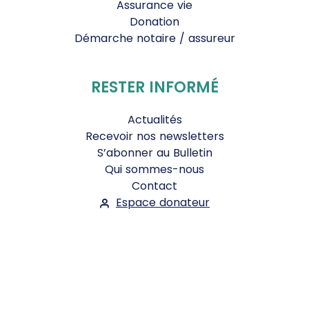
Assurance vie
Donation
Démarche notaire / assureur
RESTER INFORMÉ
Actualités
Recevoir nos newsletters
S’abonner au Bulletin
Qui sommes-nous
Contact
Espace donateur
Suivez-nous :
Facebook
Instagram
WhatsApp
YouTube
Twitter
Bluesky
Mentions légales
-
Conditions Générales d'Utilisation
-
Politique de confidentialité
- ©2026
Le Jour du Seigneur