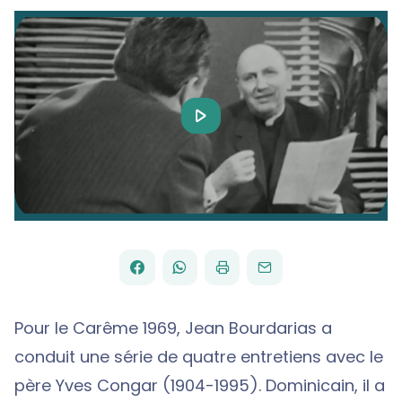
Play
Video
FACEBOOK
WHATSAPP
PAR
PARTAGER
PARTAGER
IMPRIMER
ENVOYER
EMAIL
SUR
SUR
Pour le Carême 1969, Jean Bourdarias a
conduit une série de quatre entretiens avec le
père Yves Congar (1904-1995). Dominicain, il a