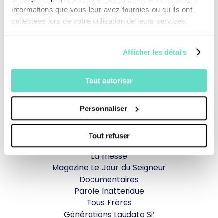
informations que vous leur avez fournies ou qu'ils ont
collectées lors de votre utilisation de leurs services.
Afficher les détails
Je fais un don
Tout autoriser
Revoir la messe du 09 août 2026
Personnaliser
TOUS NOS PROGRAMMES
Tout refuser
La messe
Magazine Le Jour du Seigneur
Documentaires
Parole Inattendue
Tous Frères
Générations Laudato Si’