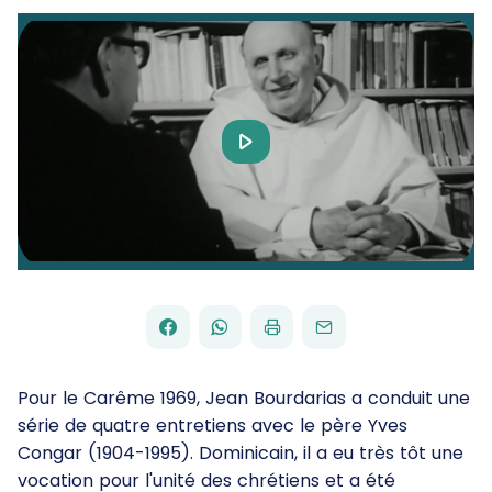
Play
Video
FACEBOOK
WHATSAPP
PAR
PARTAGER
PARTAGER
IMPRIMER
ENVOYER
EMAIL
SUR
SUR
Pour le Carême 1969, Jean Bourdarias a conduit une
série de quatre entretiens avec le père Yves
Congar (1904-1995). Dominicain, il a eu très tôt une
vocation pour l'unité des chrétiens et a été