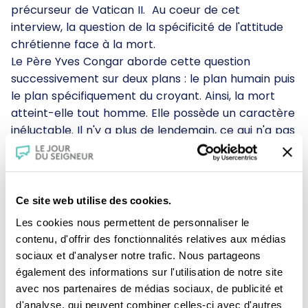
précurseur de Vatican II. Au coeur de cet
interview, la question de la spécificité de l'attitude
chrétienne face à la mort.
Le Père Yves Congar aborde cette question
successivement sur deux plans : le plan humain puis
le plan spécifiquement du croyant. Ainsi, la mort
atteint-elle tout homme. Elle possède un caractère
inéluctable. Il n'y a plus de lendemain, ce qui n'a pas
été dit ou manifesté ne pourra plus l'être.
Le croyant aborde la mort avec moins de crainte
que le non croyant, même s'il peut connaître la
peur du jugement de Dieu. Mais fondamentalement,
Ce site web utilise des cookies.
le chrétien ne vit pas la mort comme une fin mais
Les cookies nous permettent de personnaliser le
comme un commencement. Le P. Yves Congar
contenu, d'offrir des fonctionnalités relatives aux médias
achève cet entretien autour de la problématique
sociaux et d'analyser notre trafic. Nous partageons
de l'immortalité de l'âme et de la résurrection de la
également des informations sur l'utilisation de notre site
chair.
avec nos partenaires de médias sociaux, de publicité et
d'analyse, qui peuvent combiner celles-ci avec d'autres