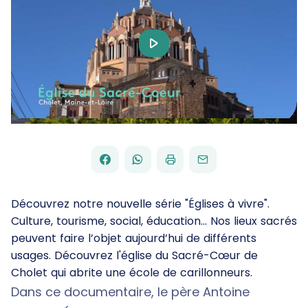
Play
Video
FACEBOOK
WHATSAPP
PAR
PARTAGER
PARTAGER
IMPRIMER
ENVOYER
EMAIL
SUR
SUR
Découvrez notre nouvelle série "Églises à vivre".
Culture, tourisme, social, éducation… Nos lieux sacrés
peuvent faire l’objet aujourd’hui de différents
usages. Découvrez l'église du Sacré-Cœur de
Cholet qui abrite une école de carillonneurs.
Dans ce documentaire, le père Antoine