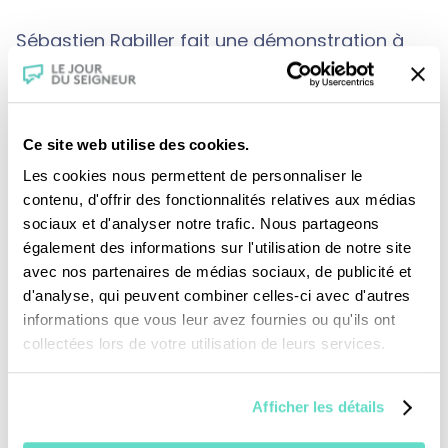
Sébastien Rabiller fait une démonstration à
l'aide d'un carillon électrique, suivi par le père
Antoine Meunier. Sébastien Rabiller souligne
que la présence d'Antoine dans la classe
Ce site web utilise des cookies.
facilite grandement la relation avec la
Les cookies nous permettent de personnaliser le
paroisse et offre à l'église une ouverture vers
contenu, d'offrir des fonctionnalités relatives aux médias
sociaux et d'analyser notre trafic. Nous partageons
la culture et le monde extérieur.
également des informations sur l'utilisation de notre site
avec nos partenaires de médias sociaux, de publicité et
d'analyse, qui peuvent combiner celles-ci avec d'autres
Sébastien Rabiller accède au clocher pour
informations que vous leur avez fournies ou qu'ils ont
présenter les cloches. Le père Antoine Meunier
collectées lors de votre utilisation de leurs services.
ajoute que le son du carillon est toujours
l'occasion de rendre grâce à l'harmonie de
Afficher les détails
Dieu.