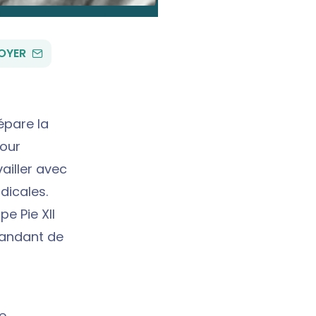
PAR
OYER
EMAIL
épare la
Pour
vailler avec
dicales.
pe Pie XII
mandant de
e