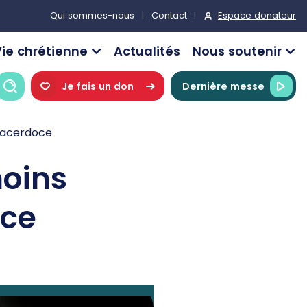
Espace donateur
Qui sommes-nous
Contact
ie chrétienne
Actualités
Nous soutenir
Recherche
Je fais un don
Dernière messe
 sacerdoce
moins
oce