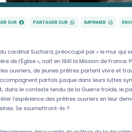
FACEBOOK
WHATSAPP
ER SUR
PARTAGER SUR
IMPRIMER
ENV
ve du cardinal Suchard, préoccupé par « le mur qui s
ère de l’Église », naît en 1941 la Mission de France. 
les ouvriers, de jeunes prêtres partent vivre et tra
 accompagnent parfois jusque dans leurs luttes syn
, dans le contexte tendu de la Guerre froide, le pa
rêter l’expérience des prêtres ouvriers en leur de
usines. Se soumettront-ils ?
 témoignages émouvants de prêtres de la deuxièm