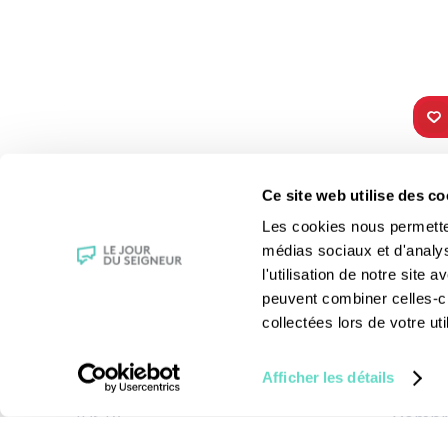
TOUS NOS
VIE 
Ce site web utilise des co
PROGRAMMES
Les fê
Les cookies nous permettent
La messe
Les sai
médias sociaux et d'analy
Magazine Le Jour du Seigneur
La Bibl
l'utilisation de notre site
Documentaires
Les sa
peuvent combiner celles-ci
Parole Inattendue
Le patr
collectées lors de votre uti
Tous Frères
Les gr
Générations Laudato Si’
Les rec
Afficher les détails
Agenda Culturel
La reli
JDS.tv
Compre
Nos émissions