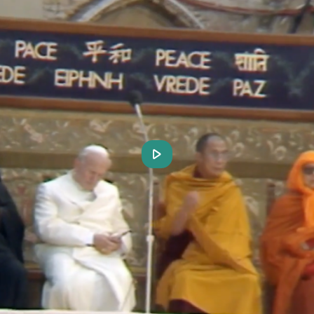
Play
Video