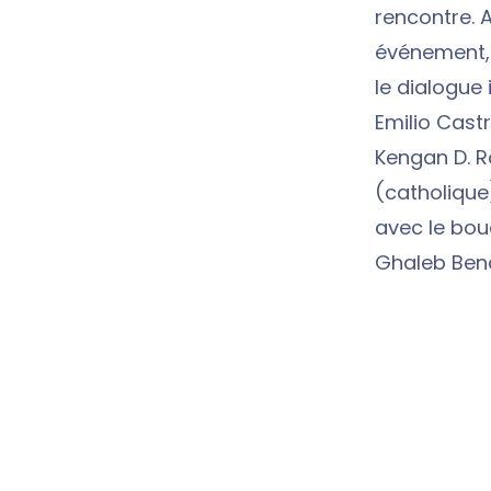
rencontre. 
événement, i
le dialogue i
Emilio Cast
Kengan D. 
(catholique
avec le bou
Ghaleb Benc