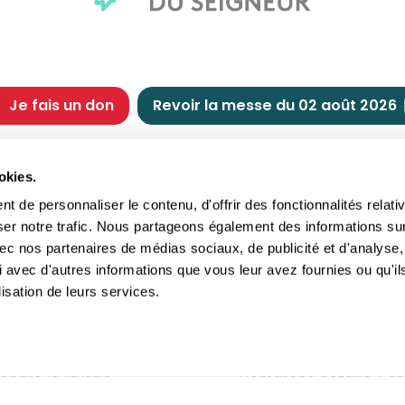
Je fais un don
Revoir la messe du 02 août 2026
CHRÉTIENNE
NOUS SOUTENIR
okies.
tes chrétiennes
Comment nous souteni
 de personnaliser le contenu, d'offrir des fonctionnalités relati
nts du jour
Faire un don
ser notre trafic. Nous partageons également des informations su
e
Réduction d’impôt
 avec nos partenaires de médias sociaux, de publicité et d'analyse,
crements
Philanthropie
 avec d'autres informations que vous leur avez fournies ou qu'il
imoine religieux
Transmettre son patri
lisation de leurs services.
andes figures
Legs
ettes et traditions
Assurance vie
gion en questions
Donation
ndre la liturgie
Démarche notaire / as