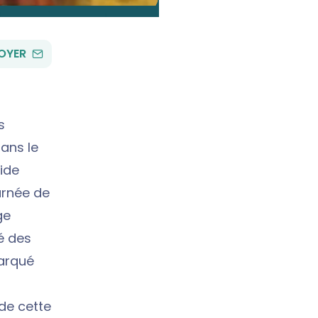
PAR
OYER
EMAIL
s
ans le
ide
urnée de
ge
té des
marqué
 de cette