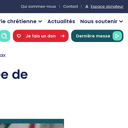
Espace donateur
Qui sommes-nous
Contact
ie chrétienne
Actualités
Nous soutenir
Recherche
Je fais un don
Dernière messe
aix
ée de