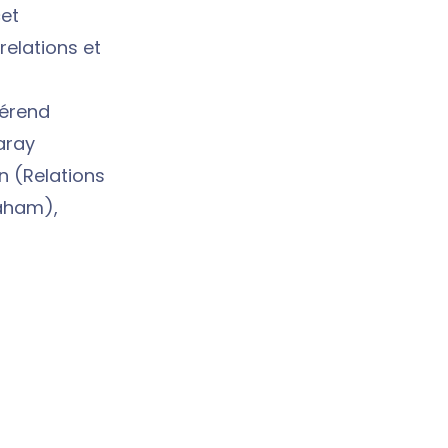
cet
relations et
vérend
aray
n (Relations
raham),