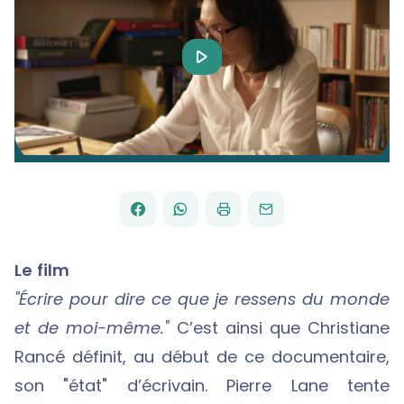
Play
Video
FACEBOOK
WHATSAPP
PAR
PARTAGER
PARTAGER
IMPRIMER
ENVOYER
EMAIL
SUR
SUR
Le film
"Écrire pour dire ce que je ressens du monde
et de moi-même."
C’est ainsi que Christiane
Rancé définit, au début de ce documentaire,
son "état" d’écrivain. Pierre Lane tente