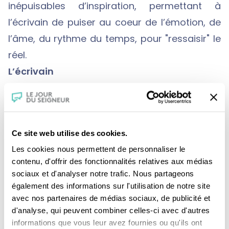
inépuisables d’inspiration, permettant à
l’écrivain de puiser au coeur de l’émotion, de
l’âme, du rythme du temps, pour "ressaisir" le
réel.
L’écrivain
Après avoir longtemps été grand reporter
pour
Le Figaro
et
Géo
, Christiane Rancé se
consacre à l’écriture de biographies. Sainte
Ce site web utilise des cookies.
Thérèse d’Avila, Jésus, la philosophe Simone
Les cookies nous permettent de personnaliser le
Weil, et aussi le pape François sont les figures
contenu, d'offrir des fonctionnalités relatives aux médias
inspirantes de cette essayiste, également
sociaux et d'analyser notre trafic. Nous partageons
romancière à ses heures. Femme discrète et
également des informations sur l'utilisation de notre site
avec nos partenaires de médias sociaux, de publicité et
ardente, Christiane Rancé fait le pari de la joie.
d'analyse, qui peuvent combiner celles-ci avec d'autres
Elle célèbre la vie dans un lien amoureux avec
informations que vous leur avez fournies ou qu'ils ont