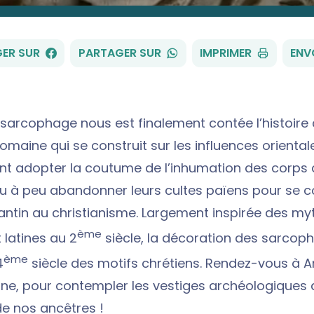
FACEBOOK
WHATSAPP
ER SUR
PARTAGER SUR
IMPRIMER
ENV
e sarcophage nous est finalement contée l’histoire 
 romaine qui se construit sur les influences oriental
t adopter la coutume de l’inhumation des corps 
u à peu abandonner leurs cultes païens pour se c
ntin au christianisme. Largement inspirée des my
ème
 latines au 2
siècle, la décoration des sarcop
ème
4
siècle des motifs chrétiens. Rendez-vous à Arl
ne, pour contempler les vestiges archéologiques 
e nos ancêtres !