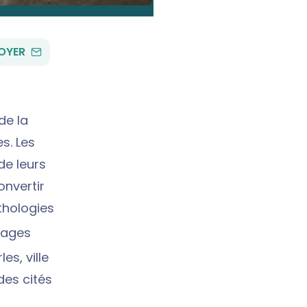
PAR
OYER
EMAIL
de la
es. Les
de leurs
onvertir
thologies
hages
es, ville
des cités