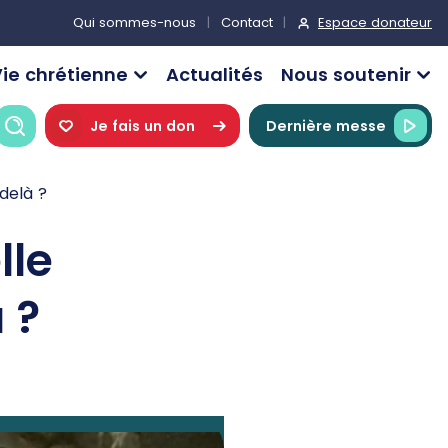
Espace donateur
Qui sommes-nous
Contact
ie chrétienne
Actualités
Nous soutenir
Recherche
Je fais un don
Dernière messe
delà ?
lle
 ?