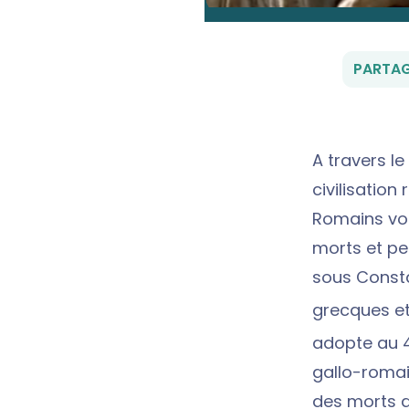
PARTAG
A travers l
civilisation
Romains von
morts et pe
sous Consta
grecques et
adopte au 
gallo-romai
des morts d