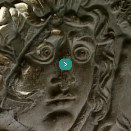
Play
Video