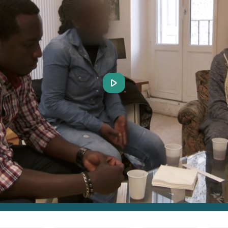
Play
Video