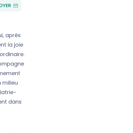
PAR
OYER
EMAIL
i, après
t la joie
ordinaire.
ccompagne
rmement
 milieu
iatrie-
vent dans