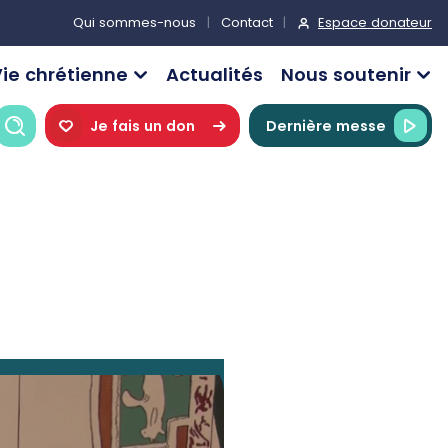
Espace donateur
Qui sommes-nous
Contact
ie chrétienne
Actualités
Nous soutenir
Recherche
Je fais un don
Dernière messe