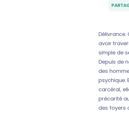
PARTAG
Délivrance. 
avoir trave
simple de se
Depuis de 
des hommes
psychique. E
carcéral, el
précarité a
des foyers 