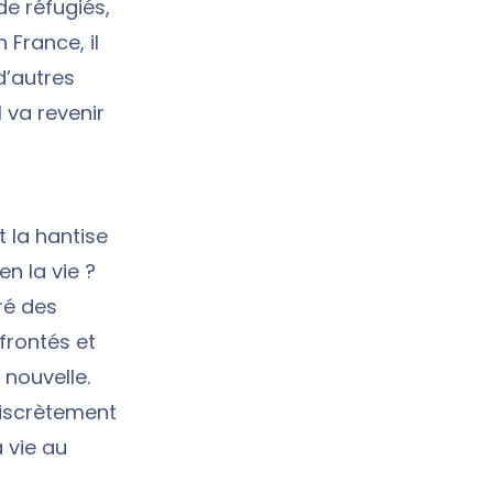
e réfugiés,
 France, il
d’autres
 va revenir
 la hantise
n la vie ?
ré des
frontés et
 nouvelle.
 discrètement
 vie au