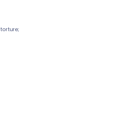
torture;
;