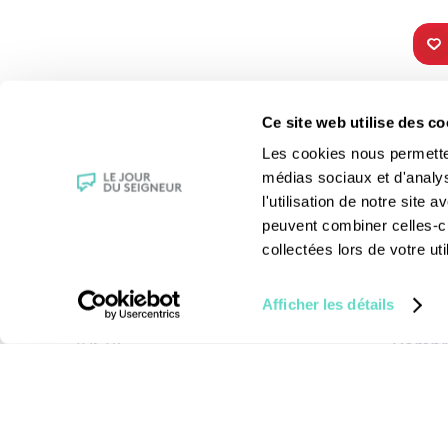
TOUS NOS
VIE 
Ce site web utilise des co
PROGRAMMES
Les fê
Les cookies nous permettent
La messe
Les sai
médias sociaux et d'analy
Magazine Le Jour du Seigneur
La Bibl
l'utilisation de notre site
Documentaires
Les sa
peuvent combiner celles-ci
Parole Inattendue
Le patr
collectées lors de votre uti
Tous Frères
Les gr
Générations Laudato Si’
Les rec
Afficher les détails
Agenda Culturel
La reli
JDS.tv
Compre
Nos émissions
Toutes nos vidéos