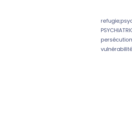
refugie;psy
PSYCHIATRIQ
persécution;
vulnérabilit