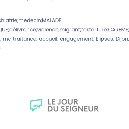
chiatrie;medecin;MALADE
UE;délivrance;violence;migrant;foi;torture;CAREME;
 maltraitance; accueil; engagement; Elipses; Dijon
é