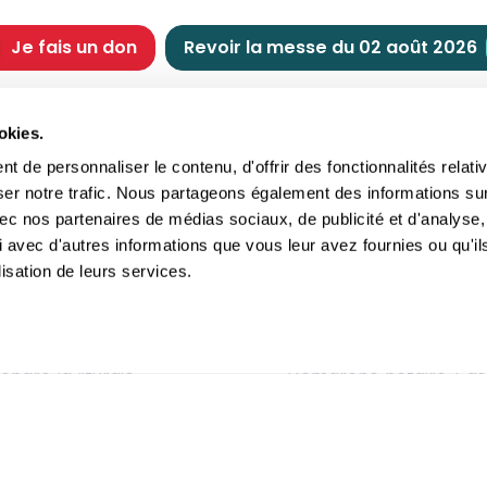
Je fais un don
Revoir la messe du 02 août 2026
CHRÉTIENNE
NOUS SOUTENIR
okies.
tes chrétiennes
Comment nous souteni
 de personnaliser le contenu, d'offrir des fonctionnalités relati
nts du jour
Faire un don
ser notre trafic. Nous partageons également des informations su
e
Réduction d’impôt
 avec nos partenaires de médias sociaux, de publicité et d'analyse,
crements
Philanthropie
 avec d'autres informations que vous leur avez fournies ou qu'il
imoine religieux
Transmettre son patri
lisation de leurs services.
andes figures
Legs
ettes et traditions
Assurance vie
gion en questions
Donation
ndre la liturgie
Démarche notaire / as