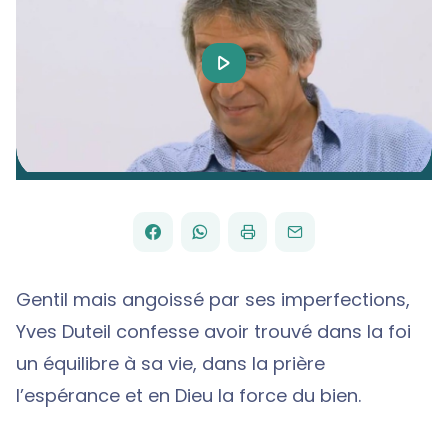
Play
Video
FACEBOOK
WHATSAPP
PAR
PARTAGER
PARTAGER
IMPRIMER
ENVOYER
EMAIL
SUR
SUR
Gentil mais angoissé par ses imperfections,
Yves Duteil confesse avoir trouvé dans la foi
un équilibre à sa vie, dans la prière
l’espérance et en Dieu la force du bien.