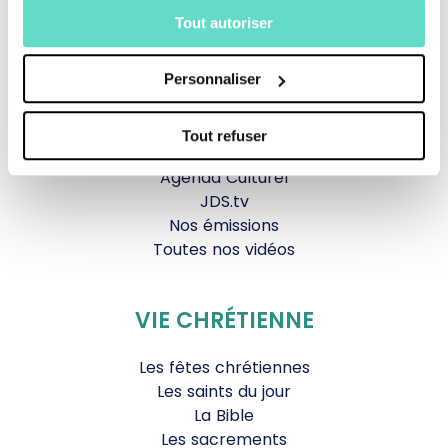
Tout autoriser
La messe
Magazine Le Jour du Seigneur
Personnaliser
Documentaires
Parole Inattendue
Tous Frères
Tout refuser
Générations Laudato Si’
Agenda Culturel
JDS.tv
Nos émissions
Toutes nos vidéos
VIE CHRÉTIENNE
Les fêtes chrétiennes
Les saints du jour
La Bible
Les sacrements