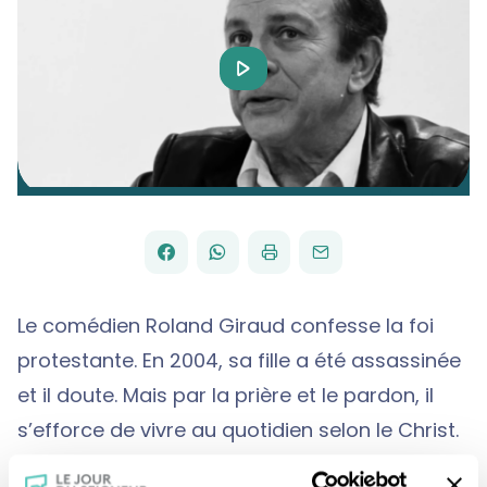
Play
Video
FACEBOOK
WHATSAPP
PAR
PARTAGER
PARTAGER
IMPRIMER
ENVOYER
EMAIL
SUR
SUR
Le comédien Roland Giraud confesse la foi
protestante. En 2004, sa fille a été assassinée
et il doute. Mais par la prière et le pardon, il
s’efforce de vivre au quotidien selon le Christ.