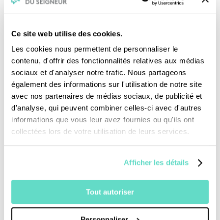
Ce site web utilise des cookies.
Les cookies nous permettent de personnaliser le
contenu, d'offrir des fonctionnalités relatives aux médias
Je fais un don
sociaux et d'analyser notre trafic. Nous partageons
également des informations sur l'utilisation de notre site
avec nos partenaires de médias sociaux, de publicité et
Revoir la messe du 02 août 2026
d'analyse, qui peuvent combiner celles-ci avec d'autres
informations que vous leur avez fournies ou qu'ils ont
collectées lors de votre utilisation de leurs services.
TOUS NOS PROGRAMMES
La messe
Afficher les détails
Magazine Le Jour du Seigneur
Documentaires
Tout autoriser
Parole Inattendue
Tous Frères
Générations Laudato Si’
Personnaliser