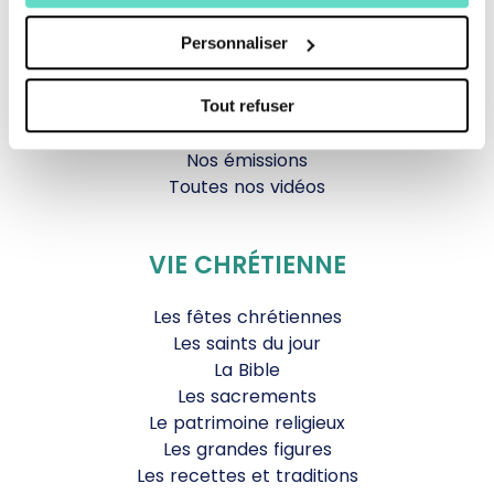
Documentaires
Parole Inattendue
Personnaliser
Tous Frères
Générations Laudato Si’
Agenda Culturel
Tout refuser
JDS.tv
Nos émissions
Toutes nos vidéos
VIE CHRÉTIENNE
Les fêtes chrétiennes
Les saints du jour
La Bible
Les sacrements
Le patrimoine religieux
Les grandes figures
Les recettes et traditions