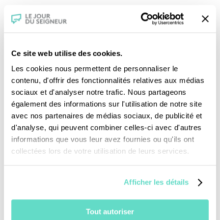
Ce site web utilise des cookies.
Les cookies nous permettent de personnaliser le
contenu, d'offrir des fonctionnalités relatives aux médias
sociaux et d'analyser notre trafic. Nous partageons
également des informations sur l'utilisation de notre site
Je fais un don
avec nos partenaires de médias sociaux, de publicité et
d'analyse, qui peuvent combiner celles-ci avec d'autres
informations que vous leur avez fournies ou qu'ils ont
Revoir la messe du 02 août 2026
collectées lors de votre utilisation de leurs services.
TOUS NOS PROGRAMMES
Afficher les détails
La messe
Magazine Le Jour du Seigneur
Tout autoriser