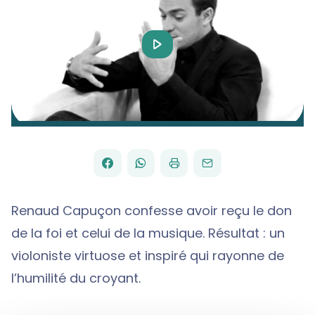
Play
Video
FACEBOOK
WHATSAPP
PAR
PARTAGER
PARTAGER
IMPRIMER
ENVOYER
EMAIL
SUR
SUR
Renaud Capuçon confesse avoir reçu le don
de la foi et celui de la musique. Résultat : un
violoniste virtuose et inspiré qui rayonne de
l’humilité du croyant.