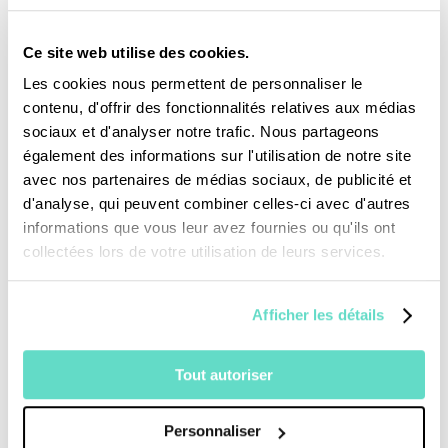
Ce site web utilise des cookies.
Les cookies nous permettent de personnaliser le
contenu, d'offrir des fonctionnalités relatives aux médias
Je fais un don
sociaux et d'analyser notre trafic. Nous partageons
également des informations sur l'utilisation de notre site
Revoir la messe du 09 août 2026
avec nos partenaires de médias sociaux, de publicité et
d'analyse, qui peuvent combiner celles-ci avec d'autres
informations que vous leur avez fournies ou qu'ils ont
TOUS NOS PROGRAMMES
collectées lors de votre utilisation de leurs services.
La messe
Magazine Le Jour du Seigneur
Afficher les détails
Documentaires
Parole Inattendue
Tout autoriser
Tous Frères
Générations Laudato Si’
Personnaliser
Agenda Culturel