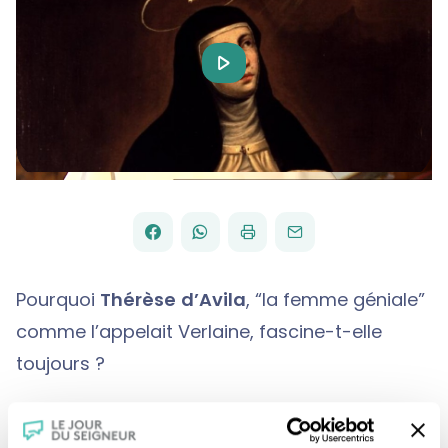
Play
Video
FACEBOOK
WHATSAPP
PAR
PARTAGER
PARTAGER
IMPRIMER
ENVOYER
EMAIL
SUR
SUR
Pourquoi
Thérèse d’Avila
, “la femme géniale”
comme l’appelait Verlaine, fascine-t-elle
toujours ?