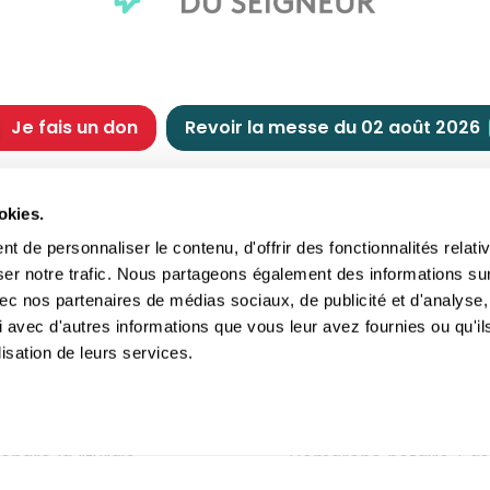
Je fais un don
Revoir la messe du 02 août 2026
CHRÉTIENNE
NOUS SOUTENIR
okies.
tes chrétiennes
Comment nous souteni
 de personnaliser le contenu, d'offrir des fonctionnalités relati
nts du jour
Faire un don
ser notre trafic. Nous partageons également des informations su
e
Réduction d’impôt
 avec nos partenaires de médias sociaux, de publicité et d'analyse,
crements
Philanthropie
 avec d'autres informations que vous leur avez fournies ou qu'il
imoine religieux
Transmettre son patri
lisation de leurs services.
andes figures
Legs
ettes et traditions
Assurance vie
gion en questions
Donation
ndre la liturgie
Démarche notaire / as