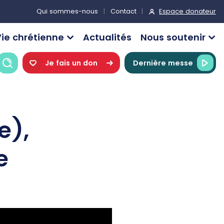
Espace donateur
Qui sommes-nous
Contact
ie chrétienne
Actualités
Nous soutenir
Recherche
Je fais un don
Dernière messe
e),
e