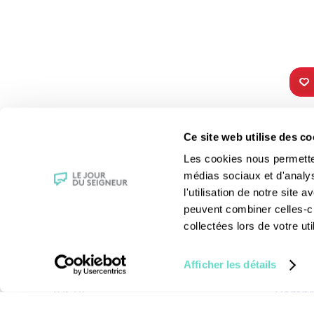
TOUS NOS
VIE 
Ce site web utilise des co
PROGRAMMES
Les fê
Les cookies nous permettent
La messe
Les sai
médias sociaux et d'analy
Magazine Le Jour du Seigneur
La Bibl
l'utilisation de notre site
Documentaires
Les sa
peuvent combiner celles-ci
Parole Inattendue
Le patr
collectées lors de votre uti
Tous Frères
Les gr
Générations Laudato Si’
Les rec
Afficher les détails
Agenda Culturel
La reli
JDS.tv
Compre
Nos émissions