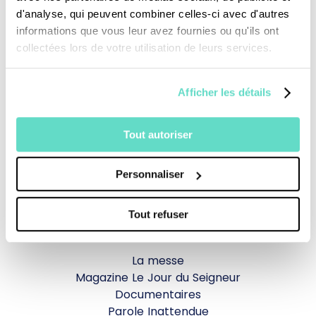
d'analyse, qui peuvent combiner celles-ci avec d'autres
informations que vous leur avez fournies ou qu'ils ont
collectées lors de votre utilisation de leurs services.
Afficher les détails
Je fais un don
Tout autoriser
Personnaliser
Revoir la messe du 02 août 2026
Tout refuser
TOUS NOS PROGRAMMES
La messe
Magazine Le Jour du Seigneur
Documentaires
Parole Inattendue