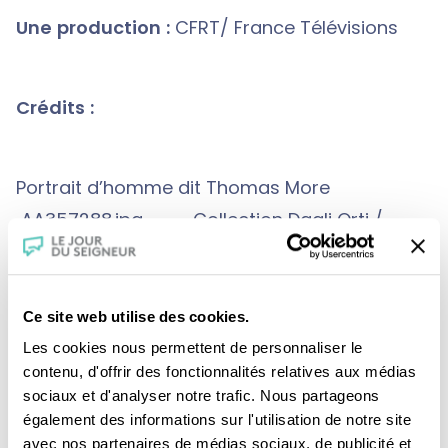
Une production :
CFRT/ France Télévisions
Crédits :
Portrait d’homme dit Thomas More
AA357288.jpg Collection Dagli Orti /
Galerie des Offices Florence THE PICTURE
DESK
Portrait de Thomas More (1478-1535)
Ce site web utilise des cookies.
chancelier d’Angleterre AA372166.jpg
Les cookies nous permettent de personnaliser le
contenu, d'offrir des fonctionnalités relatives aux médias
Collection Dagli Orti / Musée Granet Aix-en-
sociaux et d'analyser notre trafic. Nous partageons
Provence / Gianni Dagli Orti THE PICTURE
également des informations sur l'utilisation de notre site
DESK
avec nos partenaires de médias sociaux, de publicité et