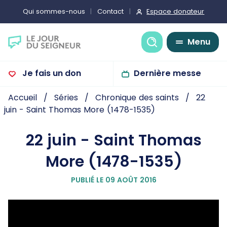
Espace donateur
Qui sommes-nous
Contact
Recherche
Menu
Je fais un don
Dernière messe
Accueil
Séries
Chronique des saints
22
juin - Saint Thomas More (1478-1535)
22 juin - Saint Thomas
More (1478-1535)
PUBLIÉ LE 09 AOÛT 2016