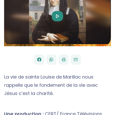
Play
Video
FACEBOOK
WHATSAPP
PAR
PARTAGER
PARTAGER
IMPRIMER
ENVOYER
EMAIL
SUR
SUR
La vie de sainte Louise de Marillac nous
rappelle que le fondement de la vie avec
Jésus c’est la charité.
Une production :
CFRT/ France Télévisions