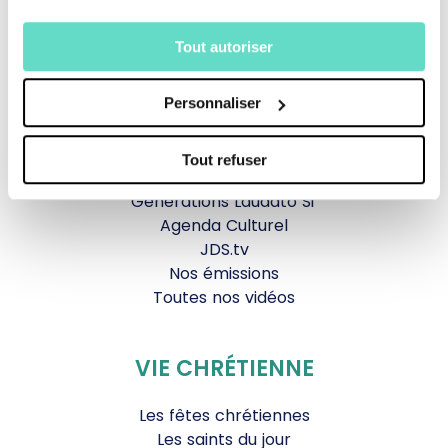
TOUS NOS PROGRAMMES
Tout autoriser
La messe
Personnaliser
Magazine Le Jour du Seigneur
Documentaires
Parole Inattendue
Tout refuser
Tous Frères
Générations Laudato Si’
Agenda Culturel
JDS.tv
Nos émissions
Toutes nos vidéos
VIE CHRÉTIENNE
Les fêtes chrétiennes
Les saints du jour