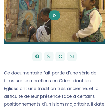
Play
Video
FACEBOOK
WHATSAPP
PAR
PARTAGER
PARTAGER
IMPRIMER
ENVOYER
EMAIL
SUR
SUR
Ce documentaire fait partie d’une série de
films sur les chrétiens en Orient dont les
Eglises ont une tradition très ancienne, et la
difficulté de leur présence face à certains
positionnements d’un Islam majoritaire. Il date