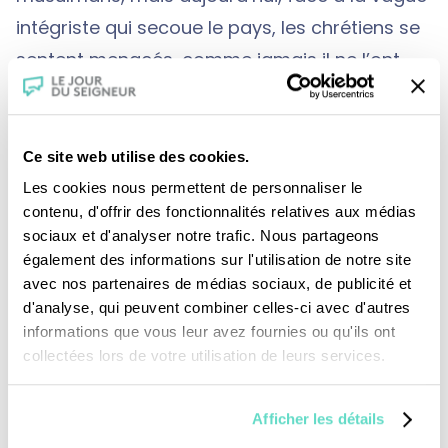
intégriste qui secoue le pays, les chrétiens se
sentent menacés, comme jamais il ne l’ont
été au cours de leurs vingt siècles d’existence.
En effet les monastères connaissent un
véritable renouveau avec une population
Ce site web utilise des cookies.
rajeunie et une ferveur qui transforme ces
Les cookies nous permettent de personnaliser le
contenu, d'offrir des fonctionnalités relatives aux médias
lieux en de véritables “forteresses” de la foi.
sociaux et d'analyser notre trafic. Nous partageons
Mais dans certaines régions cependant, les
également des informations sur l'utilisation de notre site
chrétiens tremblent car ils se sentent
avec nos partenaires de médias sociaux, de publicité et
d'analyse, qui peuvent combiner celles-ci avec d'autres
directement menacés par les violences des
informations que vous leur avez fournies ou qu'ils ont
intégristes. Ils s’enferment dans le silence,
collectées lors de votre utilisation de leurs services.
envoient leur enfants à l’étranger quand il en
ont les moyens, ou se réfugient dans la prière.
Afficher les détails