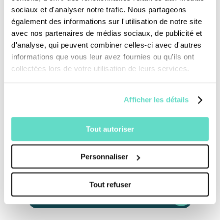
ministère diaconal, il ne cesse pas d’être “de
sociaux et d'analyser notre trafic. Nous partageons
service”, selon le sens du mot diacre qui veut
également des informations sur l'utilisation de notre site
avec nos partenaires de médias sociaux, de publicité et
dire serviteur. Avec beaucoup de simplicité, il
d'analyse, qui peuvent combiner celles-ci avec d'autres
témoigne toujours de sa foi chrétienne par
informations que vous leur avez fournies ou qu'ils ont
son humanité et sa joie de vivre.
collectées lors de votre utilisation de leurs services.
Afficher les détails
Tout autoriser
Personnaliser
Je fais un don
Tout refuser
Revoir la messe du 02 août 2026