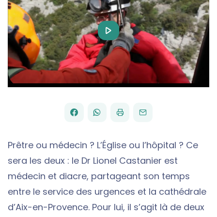
Play
Video
FACEBOOK
WHATSAPP
PAR
PARTAGER
PARTAGER
IMPRIMER
ENVOYER
EMAIL
SUR
SUR
Prêtre ou médecin ? L’Église ou l’hôpital ? Ce
sera les deux : le Dr Lionel Castanier est
médecin et diacre, partageant son temps
entre le service des urgences et la cathédrale
d’Aix-en-Provence. Pour lui, il s’agit là de deux