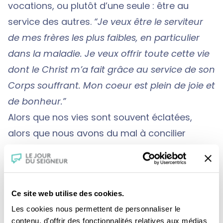
vocations, ou plutôt d’une seule : être au
service des autres.
“Je veux être le serviteur
de mes frères les plus faibles, en particulier
dans la maladie. Je veux offrir toute cette vie
dont le Christ m’a fait grâce au service de son
Corps souffrant. Mon coeur est plein de joie et
de bonheur.”
Alors que nos vies sont souvent éclatées,
alors que nous avons du mal à concilier
impératifs professionnels et exigences
chrétiennes, la vie de Lionel Castanier frappe
par son unité et sa cohérence. Professionnel
Ce site web utilise des cookies.
surentraîné d’une médecine moderne et
Les cookies nous permettent de personnaliser le
assumant toutes les responsabilités du
contenu, d'offrir des fonctionnalités relatives aux médias