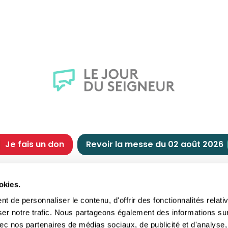
Je fais un don
Revoir la messe du 02 août 2026
CHRÉTIENNE
NOUS SOUTENIR
okies.
tes chrétiennes
Comment nous souteni
 de personnaliser le contenu, d'offrir des fonctionnalités relati
nts du jour
Faire un don
ser notre trafic. Nous partageons également des informations su
e
Réduction d’impôt
 avec nos partenaires de médias sociaux, de publicité et d'analyse,