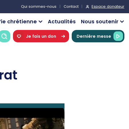
Espace donateur
Qui sommes-nous
Contact
ie chrétienne
Actualités
Nous soutenir
Recherche
Je fais un don
Dernière messe
rat