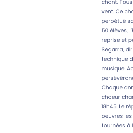
chant. Tous
vent. Ce cho
perpétué sa
50 élèves, 
reprise et 
Segarra, dir
technique d
musique. Ac
persévéranc
Chaque anné
choeur chant
18h45. Le ré
oeuvres les
tournées à l