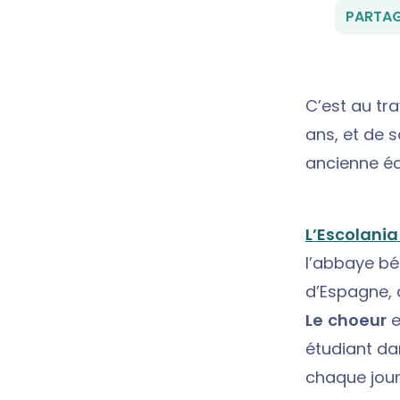
PARTAG
C’est au tra
ans, et de s
ancienne éc
L’Escolani
l’abbaye bé
d’Espagne, 
Le choeur
e
étudiant da
chaque jour