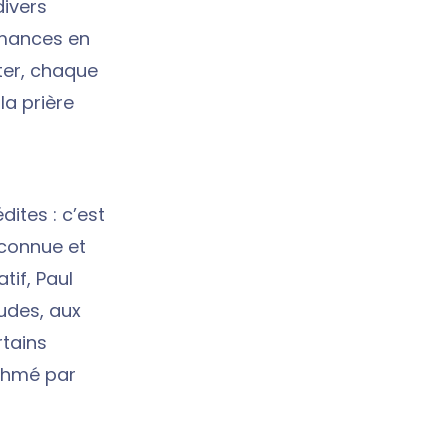
ivers
rmances en
nter, chaque
la prière
ites : c’est
 connue et
tif, Paul
tudes, aux
tains
ythmé par