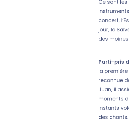
Ce sont le
instruments
concert, l’E
jour, le Sa
des moines
Parti-pris d
la première 
reconnue da
Juan, il ass
moments de
instants vo
des chants.