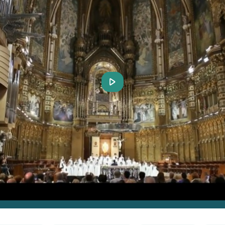
Play
Video