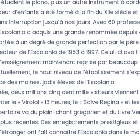
 étudient le piano, plus un autre instrument à cor
eur d’enfants a été formé à la fin du XIIe siècle et 
ns interruption jusqu’à nos jours. Avec 60 profess
l’Escolania a acquis une grande renommée depuis q
portée à un degré de grande perfection par le père
ecteur de l’Escolania de 1953 à 1997. Celui-ci avait
’enseignement maintenant reprise par beaucoup 
tuellement, le haut niveau de l’établissement s’exp
e des moines, jadis élèves de l’Escolania.
e, deux millions cinq cent mille visiteurs viennent
er le « Virolai » 13 heures, le « Salve Regina » et le
pertoire va du plain-chant grégorien et du Livre Ve
 plus récentes. Des enregistrements prestigieux et
’étranger ont fait connaître l’Escolania dans le mo