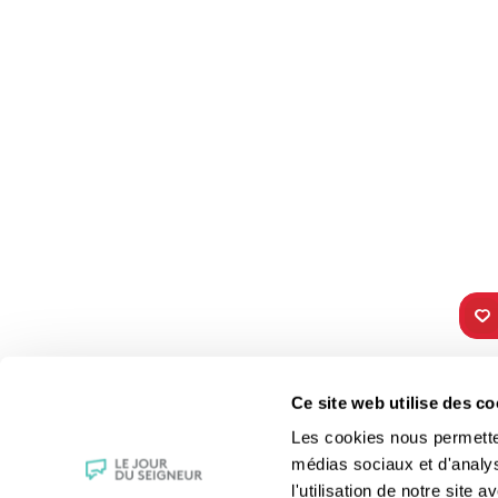
TOUS NOS
VIE 
Ce site web utilise des co
PROGRAMMES
Les fê
Les cookies nous permettent
La messe
Les sai
médias sociaux et d'analy
Magazine Le Jour du Seigneur
La Bibl
l'utilisation de notre site