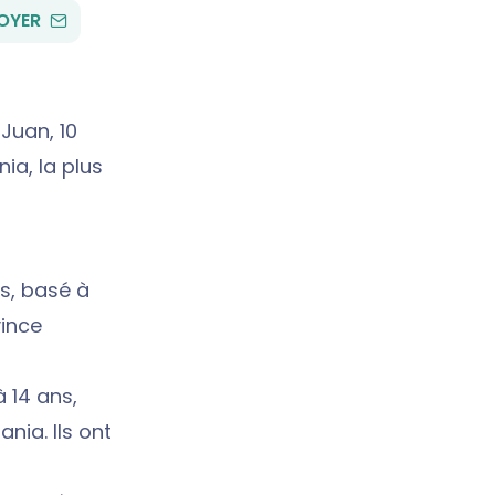
PAR
OYER
EMAIL
 Juan, 10
ia, la plus
s, basé à
vince
 14 ans,
nia. Ils ont