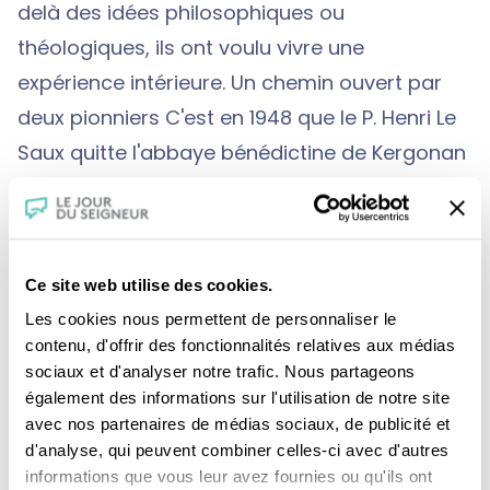
delà des idées philosophiques ou
théologiques, ils ont voulu vivre une
expérience intérieure. Un chemin ouvert par
deux pionniers C'est en 1948 que le P. Henri Le
Saux quitte l'abbaye bénédictine de Kergonan
pour l'Inde. Il y rejoint Jules Monchanin, un
prêtre lyonnais qui l'y avait précédé avant la
guerre. Le 21 mars 1950, jour de la saint Benoît,
Ce site web utilise des cookies.
ils fondent le premier ashram chrétien,
Les cookies nous permettent de personnaliser le
développé à leur suite par un autre
contenu, d'offrir des fonctionnalités relatives aux médias
bénédictin, Bede Griffiths, qui a lancé le
sociaux et d'analyser notre trafic. Nous partageons
mouvement des ashrams chrétiens. On en
également des informations sur l'utilisation de notre site
avec nos partenaires de médias sociaux, de publicité et
compte maintenant près de quatre-vingts.
d'analyse, qui peuvent combiner celles-ci avec d'autres
"Quand nous avons besoin d'un hôpital ou
informations que vous leur avez fournies ou qu'ils ont