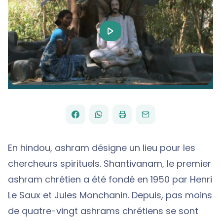
Play
Video
FACEBOOK
WHATSAPP
PAR
PARTAGER
PARTAGER
IMPRIMER
ENVOYER
EMAIL
SUR
SUR
En hindou, ashram désigne un lieu pour les
chercheurs spirituels. Shantivanam, le premier
ashram chrétien a été fondé en 1950 par Henri
Le Saux et Jules Monchanin. Depuis, pas moins
de quatre-vingt ashrams chrétiens se sont