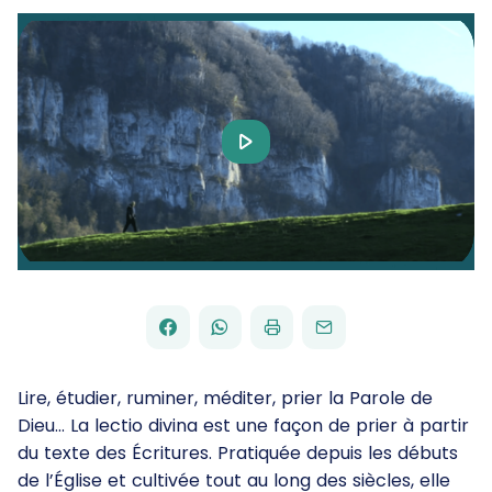
Play
Video
FACEBOOK
WHATSAPP
PAR
PARTAGER
PARTAGER
IMPRIMER
ENVOYER
EMAIL
SUR
SUR
Lire, étudier, ruminer, méditer, prier la Parole de
Dieu… La lectio divina est une façon de prier à partir
du texte des Écritures. Pratiquée depuis les débuts
de l’Église et cultivée tout au long des siècles, elle