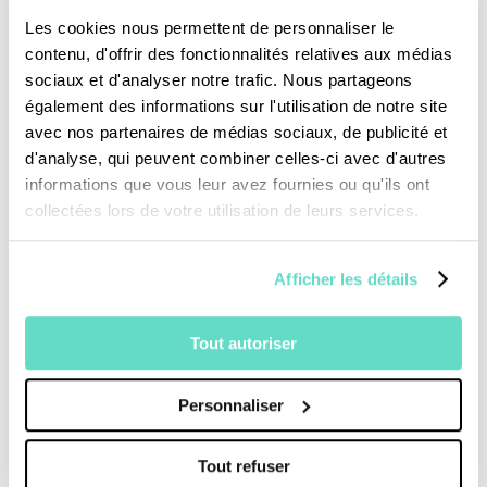
remontée de l’âme est ici filmée dans les
Les cookies nous permettent de personnaliser le
mouvements de son voyage intime, en résonance
contenu, d'offrir des fonctionnalités relatives aux médias
avec le paysage de la fin de l’automne qui entoure
sociaux et d'analyser notre trafic. Nous partageons
le moine au moment du tournage. Une
également des informations sur l'utilisation de notre site
pérégrination, consentie dans l’opacité d’une
avec nos partenaires de médias sociaux, de publicité et
espérance mise à l’épreuve : Dieu entend-il le cri de
d'analyse, qui peuvent combiner celles-ci avec d'autres
la prière ? Par touches successives, comme une
informations que vous leur avez fournies ou qu'ils ont
peinture sur laquelle on revient pour affiner le trait
collectées lors de votre utilisation de leurs services.
de sa pensée, le film introduit l’homme dans une
rencontre avec Dieu, à la fois toute personnelle
Afficher les détails
mais, somme toute, universelle.
Tout autoriser
Personnaliser
Tout refuser
Je fais un don