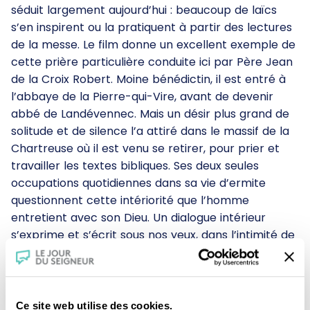
séduit largement aujourd’hui : beaucoup de laïcs
s’en inspirent ou la pratiquent à partir des lectures
de la messe. Le film donne un excellent exemple de
cette prière particulière conduite ici par Père Jean
de la Croix Robert. Moine bénédictin, il est entré à
l’abbaye de la Pierre-qui-Vire, avant de devenir
abbé de Landévennec. Mais un désir plus grand de
solitude et de silence l’a attiré dans le massif de la
Chartreuse où il est venu se retirer, pour prier et
travailler les textes bibliques. Ses deux seules
occupations quotidiennes dans sa vie d’ermite
questionnent cette intériorité que l’homme
entretient avec son Dieu. Un dialogue intérieur
s’exprime et s’écrit sous nos yeux, dans l’intimité de
sa cellule, à partir de la lecture du psaume 30. C’est
le récit d’une guérison après l’épreuve, celle de
l’homme qui crie vers Dieu et de Dieu qui le fait
remonter de la fosse pour le faire vivre. Cette
Ce site web utilise des cookies.