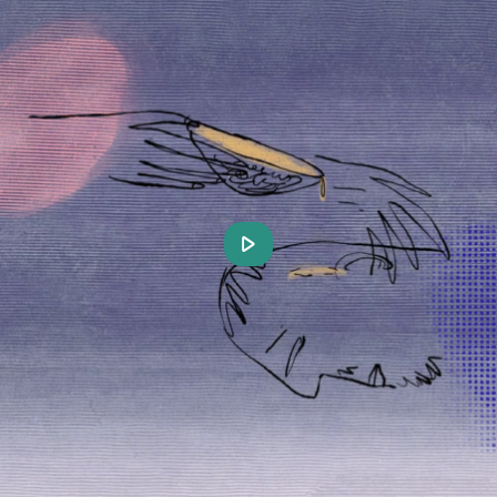
Play
Video