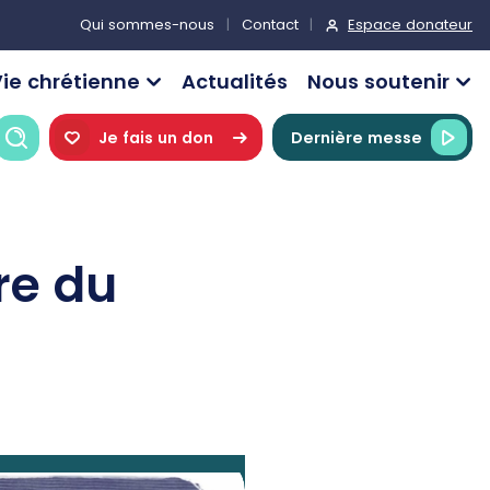
Espace donateur
Qui sommes-nous
Contact
ie chrétienne
Actualités
Nous soutenir
Recherche
Je fais un don
Dernière messe
re du