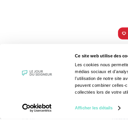
TOUS NOS
VIE 
Ce site web utilise des co
PROGRAMMES
Les fê
Les cookies nous permettent
La messe
Les sai
médias sociaux et d'analy
Magazine Le Jour du Seigneur
La Bibl
l'utilisation de notre site
Documentaires
Les sa
peuvent combiner celles-ci
Parole Inattendue
Le patr
collectées lors de votre uti
Tous Frères
Les gr
Générations Laudato Si’
Les rec
Afficher les détails
Agenda Culturel
La reli
JDS.tv
Compre
Nos émissions