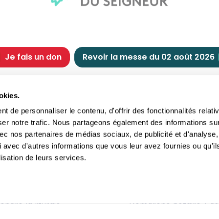
Je fais un don
Revoir la messe du 02 août 2026
CHRÉTIENNE
NOUS SOUTENIR
okies.
tes chrétiennes
Comment nous souteni
 de personnaliser le contenu, d'offrir des fonctionnalités relati
nts du jour
Faire un don
ser notre trafic. Nous partageons également des informations su
e
Réduction d’impôt
 avec nos partenaires de médias sociaux, de publicité et d'analyse,
crements
Philanthropie
 avec d'autres informations que vous leur avez fournies ou qu'il
imoine religieux
Transmettre son patri
lisation de leurs services.
andes figures
Legs
ettes et traditions
Assurance vie
gion en questions
Donation
ndre la liturgie
Démarche notaire / as