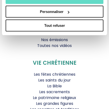
Documentaires
Parole Inattendue
Personnaliser
Tous Frères
Générations Laudato Si’
Tout refuser
Agenda Culturel
JDS.tv
Nos émissions
Toutes nos vidéos
VIE CHRÉTIENNE
Les fêtes chrétiennes
Les saints du jour
La Bible
Les sacrements
Le patrimoine religieux
Les grandes figures