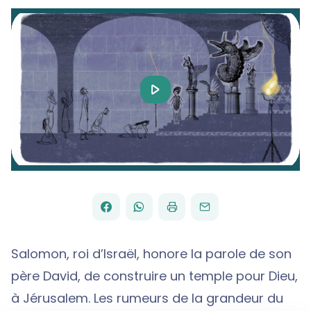
Play
Video
FACEBOOK
WHATSAPP
PAR
PARTAGER
PARTAGER
IMPRIMER
ENVOYER
EMAIL
SUR
SUR
Salomon, roi d’Israël, honore la parole de son
père David, de construire un temple pour Dieu,
à Jérusalem. Les rumeurs de la grandeur du