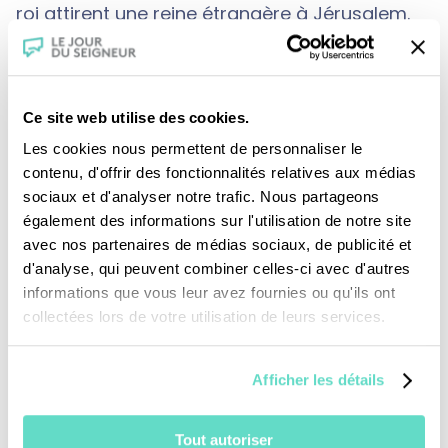
roi attirent une reine étrangère à Jérusalem.
Elle est curieuse de la sagesse de Salomon…
Ce site web utilise des cookies.
Les cookies nous permettent de personnaliser le
contenu, d'offrir des fonctionnalités relatives aux médias
sociaux et d'analyser notre trafic. Nous partageons
également des informations sur l'utilisation de notre site
Je fais un don
avec nos partenaires de médias sociaux, de publicité et
d'analyse, qui peuvent combiner celles-ci avec d'autres
informations que vous leur avez fournies ou qu'ils ont
Revoir la messe du 09 août 2026
collectées lors de votre utilisation de leurs services.
TOUS NOS PROGRAMMES
Afficher les détails
La messe
Tout autoriser
Magazine Le Jour du Seigneur