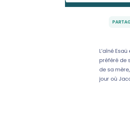
PARTAG
L’aîné Esaü 
préféré de s
de sa mère,
jour où Jac