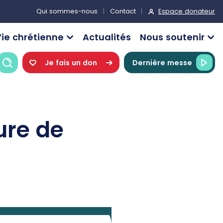
Espace donateur
Qui sommes-nous
Contact
ie chrétienne
Actualités
Nous soutenir
Recherche
Je fais un don
Dernière messe
ure de