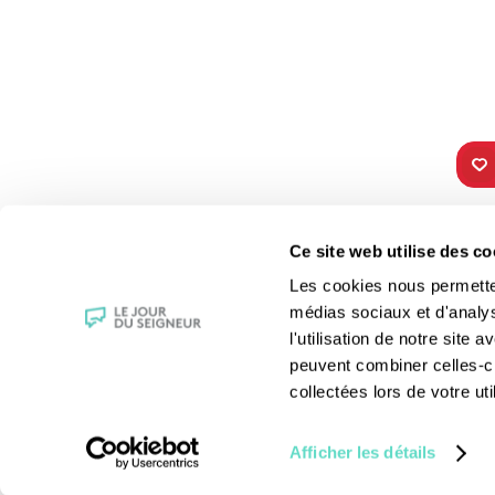
TOUS NOS
VIE 
Ce site web utilise des co
PROGRAMMES
Les fê
Les cookies nous permettent
La messe
Les sai
médias sociaux et d'analy
Magazine Le Jour du Seigneur
La Bibl
l'utilisation de notre site
Documentaires
Les sa
peuvent combiner celles-ci
Parole Inattendue
Le patr
collectées lors de votre uti
Tous Frères
Les gr
Générations Laudato Si’
Les rec
Afficher les détails
Agenda Culturel
La reli