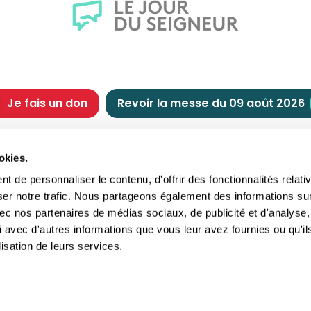
Je fais un don
Revoir la messe du 09 août 2026
CHRÉTIENNE
NOUS SOUTENIR
okies.
tes chrétiennes
Comment nous souteni
 de personnaliser le contenu, d'offrir des fonctionnalités relati
nts du jour
Faire un don
ser notre trafic. Nous partageons également des informations su
e
Réduction d’impôt
 avec nos partenaires de médias sociaux, de publicité et d'analyse,
crements
Philanthropie
 avec d'autres informations que vous leur avez fournies ou qu'il
imoine religieux
Transmettre son patri
lisation de leurs services.
andes figures
Legs
ettes et traditions
Assurance vie
gion en questions
Donation