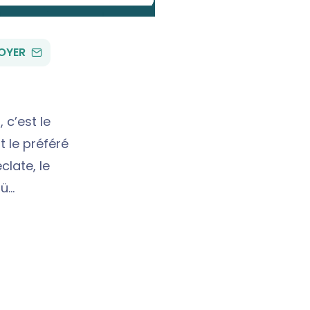
PAR
OYER
EMAIL
 c’est le
t le préféré
late, le
aü…