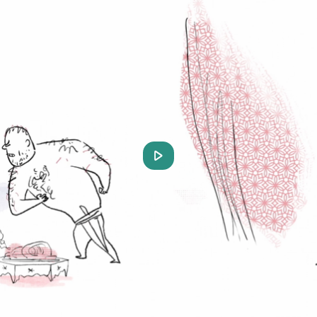
Play
Video