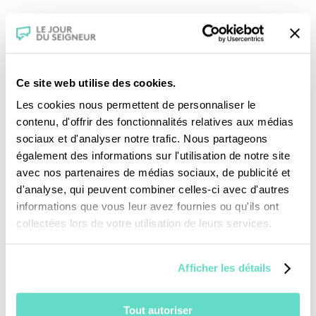
Beyrouth, métropole au carrefour de
l’Occident et de l’Orient. Au camp de réfugiés
palestiniens de Chatila, les Français mesurent
Ce site web utilise des cookies.
les défis que le Liban a à relever.
Les cookies nous permettent de personnaliser le
contenu, d'offrir des fonctionnalités relatives aux médias
sociaux et d'analyser notre trafic. Nous partageons
Pour tous les jeunes du groupe Mosaïque, il y
également des informations sur l'utilisation de notre site
aura un avant et un après leur voyage au
avec nos partenaires de médias sociaux, de publicité et
Liban. Après les rencontres confessionnelles
d'analyse, qui peuvent combiner celles-ci avec d'autres
informations que vous leur avez fournies ou qu'ils ont
et culturelles et l’aventure collective qui les
collectées lors de votre utilisation de leurs services.
ont fait avancer dans l’art de vivre ensemble.
Afficher les détails
Une production :
CFRT/ DECOUPAGES
Tout autoriser