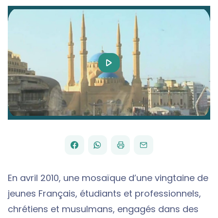
Play
Video
FACEBOOK
WHATSAPP
PAR
PARTAGER
PARTAGER
IMPRIMER
ENVOYER
EMAIL
SUR
SUR
En avril 2010, une mosaïque d’une vingtaine de
jeunes Français, étudiants et professionnels,
chrétiens et musulmans, engagés dans des