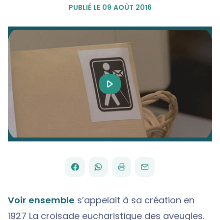
PUBLIÉ LE 09 AOÛT 2016
Play
Video
FACEBOOK
WHATSAPP
PAR
PARTAGER
PARTAGER
IMPRIMER
ENVOYER
EMAIL
SUR
SUR
Voir ensemble
s’appelait à sa création en
1927 La croisade eucharistique des aveugles.