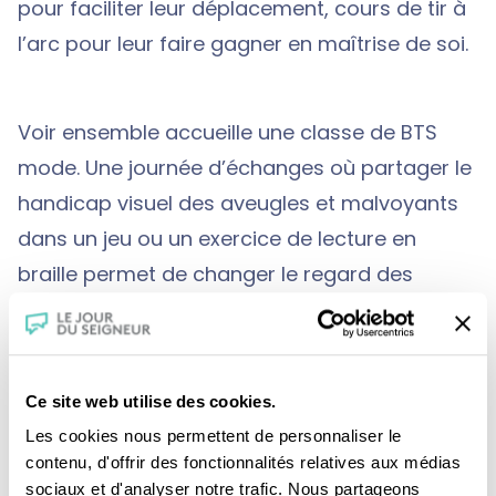
pour faciliter leur déplacement, cours de tir à
l’arc pour leur faire gagner en maîtrise de soi.
Voir ensemble accueille une classe de BTS
mode. Une journée d’échanges où partager le
handicap visuel des aveugles et malvoyants
dans un jeu ou un exercice de lecture en
braille permet de changer le regard des
jeunes sur eux.
Si les aveugles et les malvoyants s’informent
Ce site web utilise des cookies.
par le son, l’essentiel de ce qui est écrit leur
Les cookies nous permettent de personnaliser le
contenu, d'offrir des fonctionnalités relatives aux médias
est inaccessible. Pour y remédier, Voir
sociaux et d'analyser notre trafic. Nous partageons