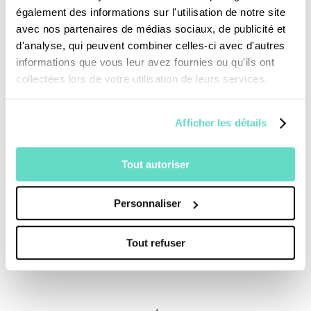
ensemble organise un atelier lecture. Une
également des informations sur l'utilisation de notre site
musicothérapeute les initie aussi à une autre
avec nos partenaires de médias sociaux, de publicité et
d'analyse, qui peuvent combiner celles-ci avec d'autres
écoute pour qu’ils découvrent dans les sons
informations que vous leur avez fournies ou qu'ils ont
autre chose que de l’information utile. Une
collectées lors de votre utilisation de leurs services.
école anti-stress !
Afficher les détails
Voir ensemble récupère des magazines et
Tout autoriser
des livres traduits en braille. Régulièrment des
malvoyants du mouvement en envoient aux
Personnaliser
associations d’aveugles, principalement en
Afrique où les imprimeries en braille n’existent
Tout refuser
pas.