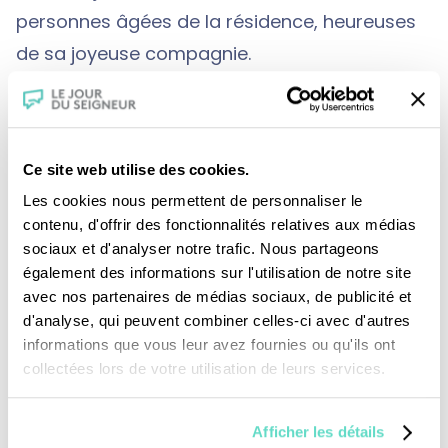
personnes âgées de la résidence, heureuses
de sa joyeuse compagnie.
Les artistes terminent leurs installations tandis
que l’évêque de Cahors Mgr Norbert Turini
Ce site web utilise des cookies.
vient rencontrer les personnes âgées avant le
Les cookies nous permettent de personnaliser le
contenu, d'offrir des fonctionnalités relatives aux médias
vernissage de l’exposition.
sociaux et d'analyser notre trafic. Nous partageons
également des informations sur l'utilisation de notre site
avec nos partenaires de médias sociaux, de publicité et
La population locale découvre l’exposition
d'analyse, qui peuvent combiner celles-ci avec d'autres
hors du commun, résultat d’une semaine de
informations que vous leur avez fournies ou qu'ils ont
collectées lors de votre utilisation de leurs services.
partages entre une personne âgée et une
artiste plasticien. L’heure est au bilan et aux
Afficher les détails
aurevoirs.