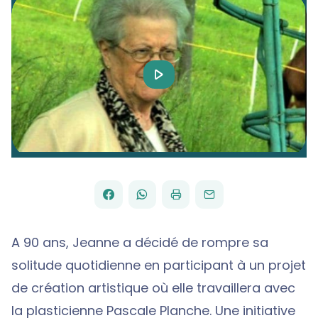
Play
Video
FACEBOOK
WHATSAPP
PAR
PARTAGER
PARTAGER
IMPRIMER
ENVOYER
EMAIL
SUR
SUR
A 90 ans, Jeanne a décidé de rompre sa
solitude quotidienne en participant à un projet
de création artistique où elle travaillera avec
la plasticienne Pascale Planche. Une initiative