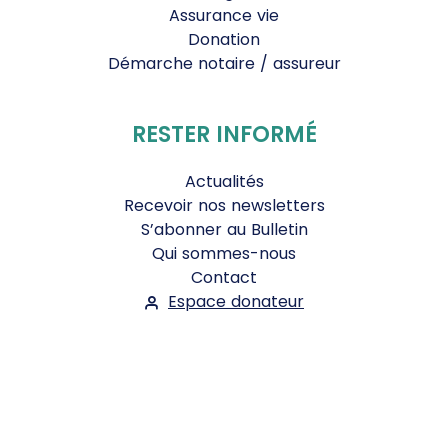
Assurance vie
Donation
Démarche notaire / assureur
RESTER INFORMÉ
Actualités
Recevoir nos newsletters
S’abonner au Bulletin
Qui sommes-nous
Contact
Espace donateur
Suivez-nous :
Facebook
Instagram
WhatsApp
YouTube
Twitter
Bluesky
Mentions légales
-
Conditions Générales d'Utilisation
-
Politique de confidentialité
- ©2026
Le Jour du Seigneur