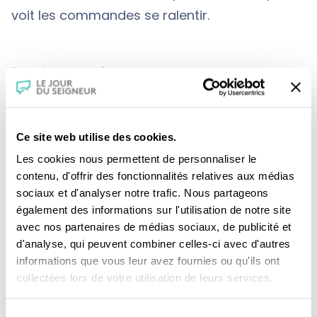
voit les commandes se ralentir.
Peindre une icône : un travail artistique
enseigné par Françoise Coustaury à des
élèves qui veulent aussi se rapprocher de
Dieu. Chercher des vestiges préhistoriques
Ce site web utilise des cookies.
Les cookies nous permettent de personnaliser le
dans les champs : une passion de l’orfèvre
contenu, d'offrir des fonctionnalités relatives aux médias
Louis-Guillaume Piéchaud qui s’apparente
sociaux et d'analyser notre trafic. Nous partageons
aussi à une quête spirituelle.
également des informations sur l'utilisation de notre site
avec nos partenaires de médias sociaux, de publicité et
d'analyse, qui peuvent combiner celles-ci avec d'autres
informations que vous leur avez fournies ou qu'ils ont
Françoise Coustaury contemple avec son
collectées lors de votre utilisation de leurs services.
amie l’icône qu’elle a offert à la chapelle des
Anges à Paris. Une oeuvre vivante qui invite à