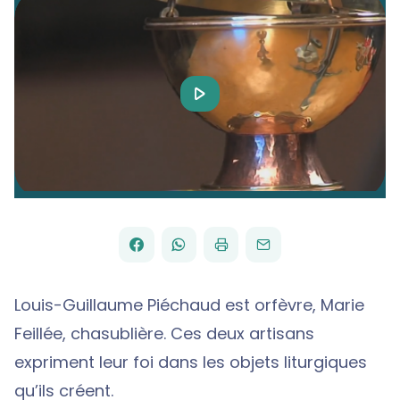
Play
Video
FACEBOOK
WHATSAPP
PAR
PARTAGER
PARTAGER
IMPRIMER
ENVOYER
EMAIL
SUR
SUR
Louis-Guillaume Piéchaud est orfèvre, Marie
Feillée, chasublière. Ces deux artisans
expriment leur foi dans les objets liturgiques
qu’ils créent.