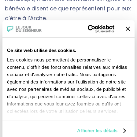
bénévole disent ce que représentent pour eux
d’être à l’Arche.
Vivre avec les handicapés de l’Arche c’est
Ce site web utilise des cookies.
comme aider des amis, dit la jeune volontaire.
Les cookies nous permettent de personnaliser le
A leur contact, les éducateurs apprennent
contenu, d'offrir des fonctionnalités relatives aux médias
autant qu’ils enseignent.
sociaux et d'analyser notre trafic. Nous partageons
également des informations sur l'utilisation de notre site
avec nos partenaires de médias sociaux, de publicité et
Pour les handicapés qui ne travaillent pas, des
d'analyse, qui peuvent combiner celles-ci avec d'autres
informations que vous leur avez fournies ou qu'ils ont
activités sont organisées. Pour Elisabeth,
collectées lors de votre utilisation de leurs services.
ergothérapeute, comme pour James,
animateur, travailler avec les handicapés
Afficher les détails
n’est pas un simple travail.