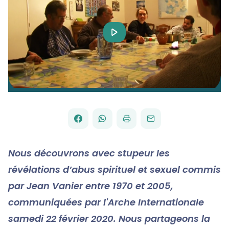
Play
Video
FACEBOOK
WHATSAPP
PAR
PARTAGER
PARTAGER
IMPRIMER
ENVOYER
EMAIL
SUR
SUR
Nous découvrons avec stupeur les
révélations d’abus spirituel et sexuel commis
par Jean Vanier entre 1970 et 2005,
communiquées par l'Arche Internationale
samedi 22 février 2020. Nous partageons la