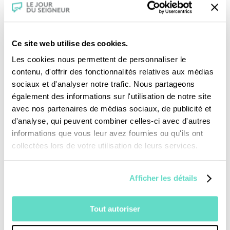
et Doriane témoignent.
Ce site web utilise des cookies.
Le départ de Fanny de la maison
Les cookies nous permettent de personnaliser le
Magnificat signifie pour la directrice la
contenu, d'offrir des fonctionnalités relatives aux médias
sociaux et d'analyser notre trafic. Nous partageons
réussite du projet. Il lui permet aussi de croire
également des informations sur l'utilisation de notre site
que cela marchera pour les autres futures
avec nos partenaires de médias sociaux, de publicité et
mères qu’elle accueillera. Une oeuvre qui dure
d'analyse, qui peuvent combiner celles-ci avec d'autres
informations que vous leur avez fournies ou qu'ils ont
depuis 20 ans.
collectées lors de votre utilisation de leurs services.
Une production :
CFRT/ DECOUPAGES
Afficher les détails
Tout autoriser
Crédits :