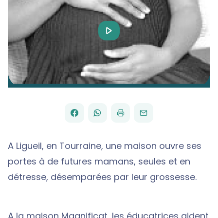
Play
Video
FACEBOOK
WHATSAPP
PAR
PARTAGER
PARTAGER
IMPRIMER
ENVOYER
EMAIL
SUR
SUR
A Ligueil, en Tourraine, une maison ouvre ses
portes à de futures mamans, seules et en
détresse, désemparées par leur grossesse.
A la maison Magnificat, les éducatrices aident