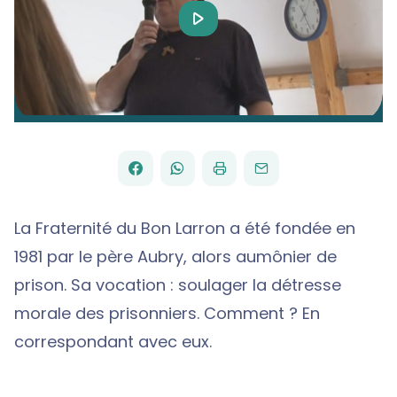
Play
Video
FACEBOOK
WHATSAPP
PAR
PARTAGER
PARTAGER
IMPRIMER
ENVOYER
EMAIL
SUR
SUR
La Fraternité du Bon Larron a été fondée en
1981 par le père Aubry, alors aumônier de
prison. Sa vocation : soulager la détresse
morale des prisonniers. Comment ? En
correspondant avec eux.