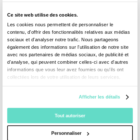
organisé par la Fraternité du Bon
Larron. Ancien détenu soutenu par Dany à sa
Ce site web utilise des cookies.
sortie de prison, il raconte les grâces qu’il a
Les cookies nous permettent de personnaliser le
contenu, d'offrir des fonctionnalités relatives aux médias
reçues et elle parle du rôle de l’annonce de la
sociaux et d'analyser notre trafic. Nous partageons
Parole auprès des prisonniers.
également des informations sur l'utilisation de notre site
avec nos partenaires de médias sociaux, de publicité et
d'analyse, qui peuvent combiner celles-ci avec d'autres
La Fraternité du Bon Larron vient en
informations que vous leur avez fournies ou qu'ils ont
collectées lors de votre utilisation de leurs services.
pèlerinage au sanctuaire Notre-Dame de
Montligeon. Une chapelle dédiée à la prière
Afficher les détails
pour les prisonniers défunts y est inaugurée.
Une nouvelle mission pour l’association.
Tout autoriser
Personnaliser