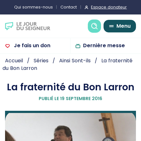
Espace donateur
Qui sommes-nous
Contact
Recherche
Menu
Je fais un don
Dernière messe
Accueil
Séries
Ainsi Sont-ils
La fraternité
du Bon Larron
La fraternité du Bon Larron
PUBLIÉ LE 19 SEPTEMBRE 2016