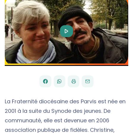
Play
Video
FACEBOOK
WHATSAPP
PAR
PARTAGER
PARTAGER
IMPRIMER
ENVOYER
EMAIL
SUR
SUR
La Fraternité diocésaine des Parvis est née en
2001 à la suite du Synode des jeunes. De
communauté, elle est devenue en 2006
association publique de fidèles. Christine,