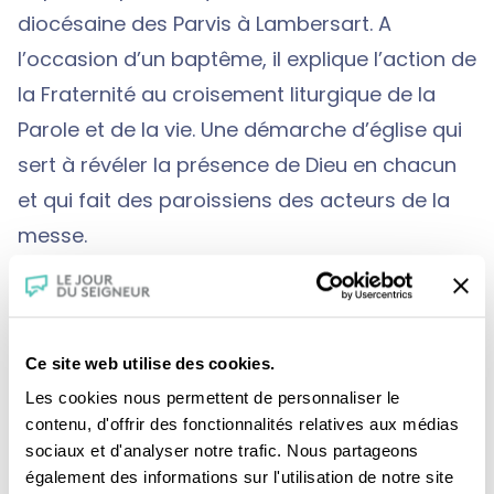
diocésaine des Parvis à Lambersart. A
l’occasion d’un baptême, il explique l’action de
la Fraternité au croisement liturgique de la
Parole et de la vie. Une démarche d’église qui
sert à révéler la présence de Dieu en chacun
et qui fait des paroissiens des acteurs de la
messe.
Séverine compose des bouquets pour fleurir
l’église saint-Maurice. Christine visite Philippe,
Ce site web utilise des cookies.
une personne qui vit en marge de la société.
Les cookies nous permettent de personnaliser le
contenu, d'offrir des fonctionnalités relatives aux médias
Au sein de la Fraternité diocésaine des Parvis,
sociaux et d'analyser notre trafic. Nous partageons
les membres vivent des missions différentes,
également des informations sur l'utilisation de notre site