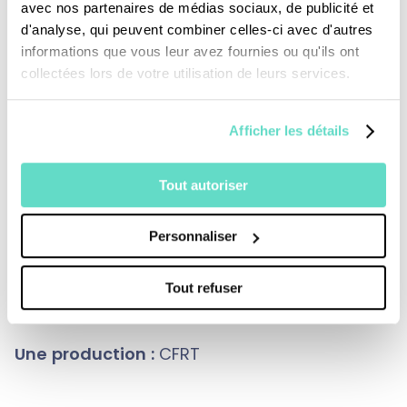
animés par le même désir de suivre le Christ.
avec nos partenaires de médias sociaux, de publicité et
d'analyse, qui peuvent combiner celles-ci avec d'autres
informations que vous leur avez fournies ou qu'ils ont
collectées lors de votre utilisation de leurs services.
Une des clefs de voûte de la Fraternité
diocésaine des Parvis : inviter les laïcs à
Afficher les détails
devenir acteur de leur vie spirituelle. Cela se
traduit dans la façon de célébrer la messe.
Tout autoriser
Une liturgie différente donc qui choque
certains mais répond aussi à l’attente de
Personnaliser
nombreux "recommençants", selon le père
Raphaël Buyse.
Tout refuser
Une production :
CFRT