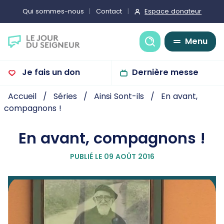
Espace donateur
Qui sommes-nous
Contact
Recherche
Menu
Je fais un don
Dernière messe
Accueil
Séries
Ainsi Sont-ils
En avant,
compagnons !
En avant, compagnons !
PUBLIÉ LE 09 AOÛT 2016