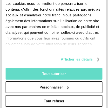
partageons la vie de 40 compagnons, de
Les cookies nous permettent de personnaliser le
toute nationalité et religion.Ils ont trouvé là
contenu, d'offrir des fonctionnalités relatives aux médias
l’âme d’un deuxième foyer.
sociaux et d'analyser notre trafic. Nous partageons
également des informations sur l'utilisation de notre site
avec nos partenaires de médias sociaux, de publicité et
d'analyse, qui peuvent combiner celles-ci avec d'autres
Une production :
CFRT
informations que vous leur avez fournies ou qu'ils ont
collectées lors de votre utilisation de leurs services.
Crédits :
Afficher les détails
Tout autoriser
Personnaliser
Tout refuser
Je fais un don