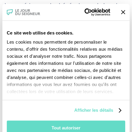
Les expériences des bénévoles sur le terrain
servent essentiellement à créer et maintenir
un lien entre les Roms et la société. Pour
Julien, ce lien avec les hommes est aussi un
Ce site web utilise des cookies.
lien avec le Christ !
Les cookies nous permettent de personnaliser le
contenu, d'offrir des fonctionnalités relatives aux médias
sociaux et d'analyser notre trafic. Nous partageons
également des informations sur l'utilisation de notre site
Julien s’est attaché à une famille. Enfin
avec nos partenaires de médias sociaux, de publicité et
installée dans une maison, il lui rend visite
d'analyse, qui peuvent combiner celles-ci avec d'autres
avec une autre bénévole. Des moments de
informations que vous leur avez fournies ou qu'ils ont
collectées lors de votre utilisation de leurs services.
joie partagés où il reçoit autant qu’il donne.
Afficher les détails
Une production :
CFRT/ DECOUPAGES
Tout autoriser