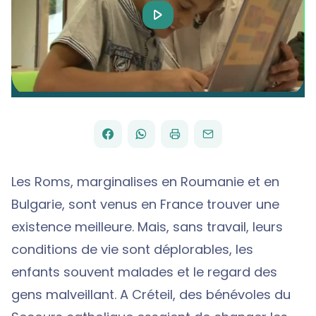
Play
Video
FACEBOOK
WHATSAPP
PAR
PARTAGER
PARTAGER
IMPRIMER
ENVOYER
EMAIL
SUR
SUR
Les Roms, marginalises en Roumanie et en
Bulgarie, sont venus en France trouver une
existence meilleure. Mais, sans travail, leurs
conditions de vie sont déplorables, les
enfants souvent malades et le regard des
gens malveillant. A Créteil, des bénévoles du