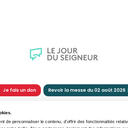
Je fais un don
Revoir la messe du 02 août 2026
CHRÉTIENNE
NOUS SOUTENIR
okies.
tes chrétiennes
Comment nous souteni
 de personnaliser le contenu, d'offrir des fonctionnalités relati