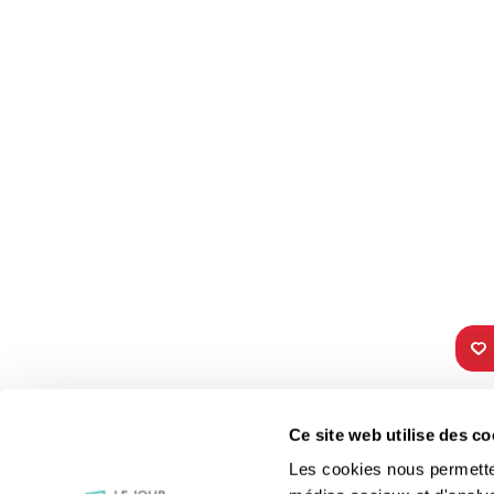
TOUS NOS
VIE 
Ce site web utilise des co
PROGRAMMES
Les fê
Les cookies nous permettent