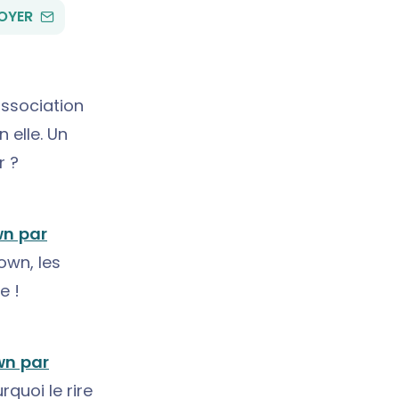
PAR
OYER
EMAIL
association
 elle. Un
r ?
wn par
own, les
e !
wn par
quoi le rire