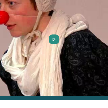
Play
Video