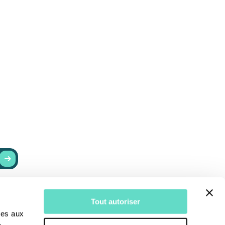
RESTER INFORMÉ
Tout autoriser
r
Actualités
ves aux