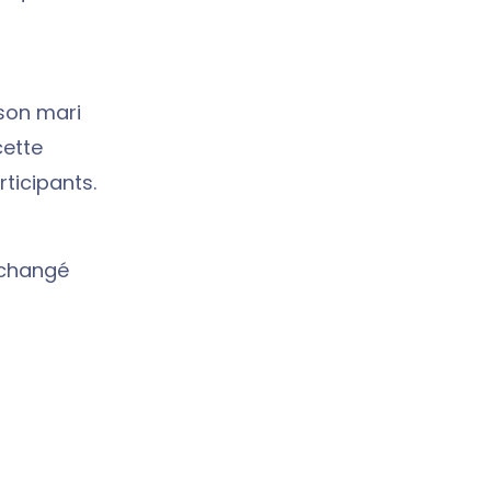
son mari
cette
ticipants.
 changé