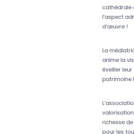
cathédrale 
l’aspect adm
d’œuvre !
La médiatri
anime la vis
éveiller leu
patrimoine l
L’associati
valorisatio
richesse de
pour les tou