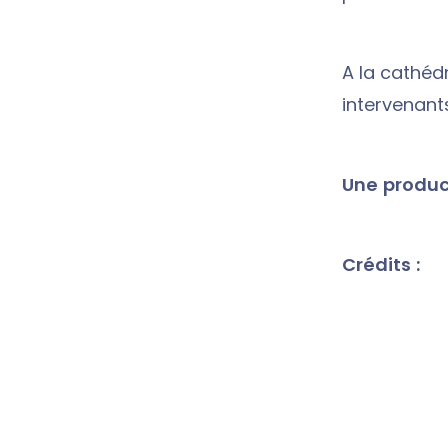
A la cathédr
intervenants
Une product
Crédits :