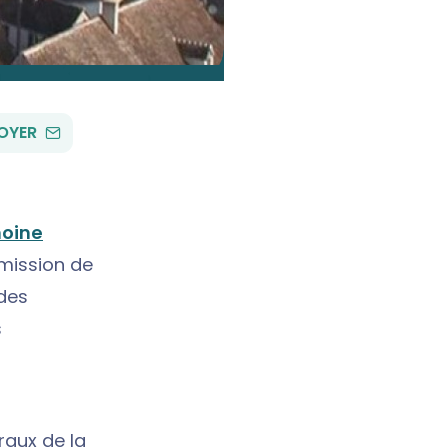
PAR
OYER
EMAIL
moine
smission de
 des
s
raux de la