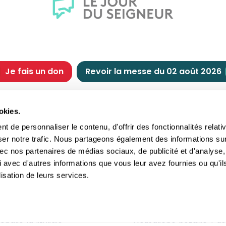
Je fais un don
Revoir la messe du 02 août 2026
CHRÉTIENNE
NOUS SOUTENIR
okies.
tes chrétiennes
Comment nous souteni
 de personnaliser le contenu, d'offrir des fonctionnalités relati
nts du jour
Faire un don
ser notre trafic. Nous partageons également des informations su
e
Réduction d’impôt
 avec nos partenaires de médias sociaux, de publicité et d'analyse,
crements
Philanthropie
 avec d'autres informations que vous leur avez fournies ou qu'il
imoine religieux
Transmettre son patri
lisation de leurs services.
andes figures
Legs
ettes et traditions
Assurance vie
gion en questions
Donation
ndre la liturgie
Démarche notaire / as