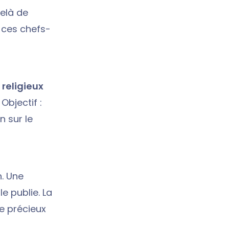
delà de
e ces chefs-
religieux
Objectif :
n sur le
n. Une
le publie. La
e précieux