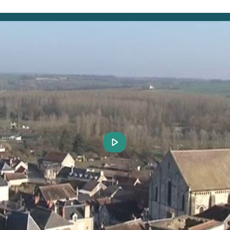
Play
Video