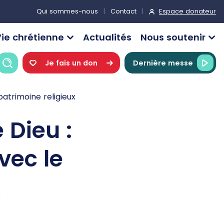
Espace donateur
Qui sommes-nous
Contact
ie chrétienne
Actualités
Nous soutenir
Recherche
Je fais un don
Dernière messe
patrimoine religieux
 Dieu :
vec le
x