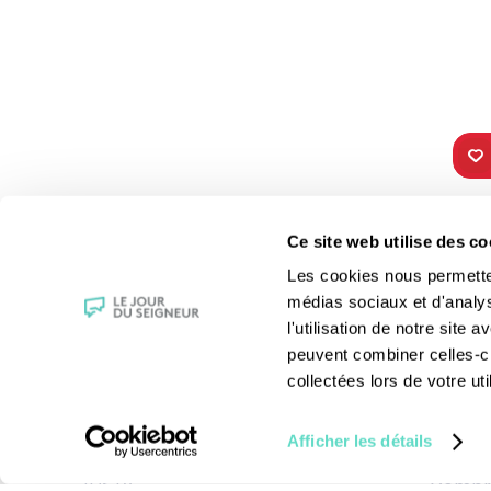
TOUS NOS
VIE 
Ce site web utilise des co
PROGRAMMES
Les fê
Les cookies nous permettent
La messe
Les sai
médias sociaux et d'analy
Magazine Le Jour du Seigneur
La Bibl
l'utilisation de notre site
Documentaires
Les sa
peuvent combiner celles-ci
Parole Inattendue
Le patr
collectées lors de votre uti
Tous Frères
Les gr
Générations Laudato Si’
Les rec
Afficher les détails
Agenda Culturel
La reli
JDS.tv
Compre