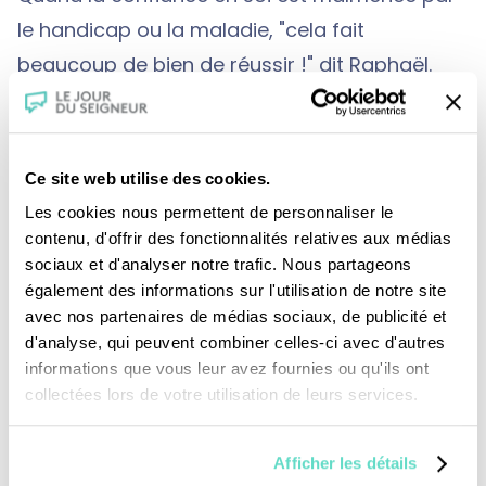
le handicap ou la maladie, "cela fait
beaucoup de bien de réussir !" dit Raphaël.
Une expérience que vivent chaque année 700
handicapés lors des journées Handilandes où
ils pratiquent des sports habituellement
Ce site web utilise des cookies.
réservés aux personnes valides.
Les cookies nous permettent de personnaliser le
contenu, d'offrir des fonctionnalités relatives aux médias
sociaux et d'analyser notre trafic. Nous partageons
Dans la rue, on regarde encore les
également des informations sur l'utilisation de notre site
avec nos partenaires de médias sociaux, de publicité et
handicapés avec curiosité provoquant leur
d'analyse, qui peuvent combiner celles-ci avec d'autres
gêne. Mais dans le cadre des rencontres
informations que vous leur avez fournies ou qu'ils ont
sportives d’Handilandes, ils ont su se
collectées lors de votre utilisation de leurs services.
surpasser en faisant de l’escalade, restaurant
une belle image d’eux-mêmes.
Afficher les détails