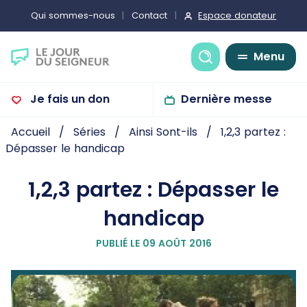
Espace donateur
Qui sommes-nous
Contact
Recherche
Menu
Je fais un don
Dernière messe
Accueil
Séries
Ainsi Sont-ils
1,2,3 partez :
Dépasser le handicap
1,2,3 partez : Dépasser le
handicap
PUBLIÉ LE 09 AOÛT 2016