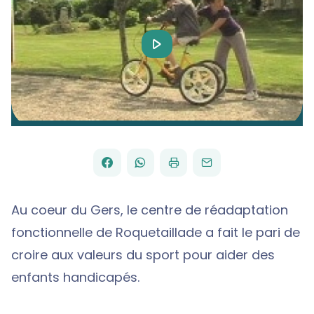
Play
Video
FACEBOOK
WHATSAPP
PAR
PARTAGER
PARTAGER
IMPRIMER
ENVOYER
EMAIL
SUR
SUR
Au coeur du Gers, le centre de réadaptation
fonctionnelle de Roquetaillade a fait le pari de
croire aux valeurs du sport pour aider des
enfants handicapés.