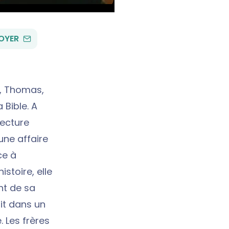
PAR
OYER
EMAIL
n, Thomas,
 Bible. A
lecture
une affaire
ce à
stoire, elle
nt de sa
nit dans un
 Les frères