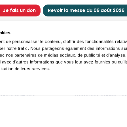
Je fais un don
Revoir la messe du 09 août 2026
CHRÉTIENNE
NOUS SOUTENIR
okies.
tes chrétiennes
Comment nous souteni
 de personnaliser le contenu, d'offrir des fonctionnalités relati
nts du jour
Faire un don
ser notre trafic. Nous partageons également des informations su
e
Réduction d’impôt
 avec nos partenaires de médias sociaux, de publicité et d'analyse,
crements
Philanthropie
 avec d'autres informations que vous leur avez fournies ou qu'il
imoine religieux
Transmettre son patri
lisation de leurs services.
andes figures
Legs
ettes et traditions
Assurance vie
gion en questions
Donation
ndre la liturgie
Démarche notaire / as