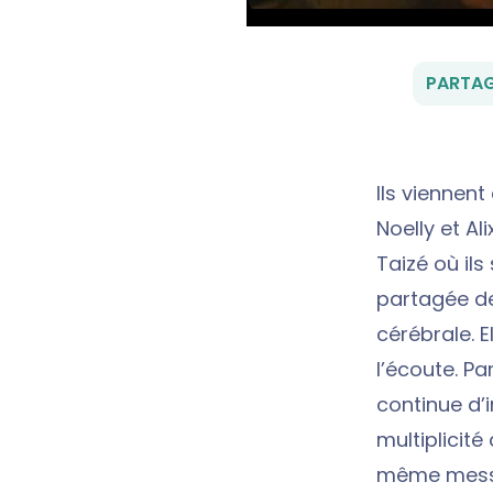
PARTAG
Ils viennent
Noelly et Al
Taizé où ils
partagée de
cérébrale. 
l’écoute. Pa
continue d’
multiplicité
même messag