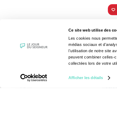
TOUS NOS
VIE 
Ce site web utilise des co
PROGRAMMES
Les fê
Les cookies nous permettent
La messe
Les sai
médias sociaux et d'analy
Magazine Le Jour du Seigneur
La Bibl
l'utilisation de notre site
Documentaires
Les sa
peuvent combiner celles-ci
Parole Inattendue
Le patr
collectées lors de votre uti
Tous Frères
Les gr
Générations Laudato Si’
Les rec
Afficher les détails
Agenda Culturel
La reli
JDS.tv
Compre
Nos émissions
Toutes nos vidéos