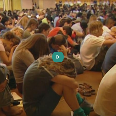
Play
Video