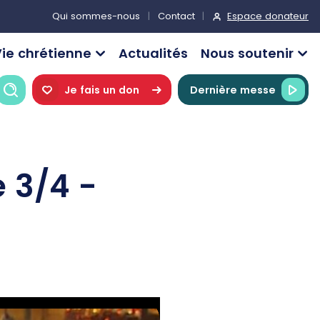
Espace donateur
Qui sommes-nous
Contact
ie chrétienne
Actualités
Nous soutenir
Recherche
Je fais un don
Dernière messe
e 3/4 -