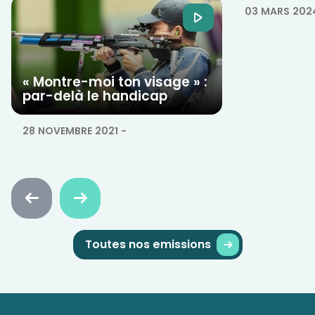
03 MARS 202
« Montre-moi ton visage » :
par-delà le handicap
28 NOVEMBRE 2021
-
Faire
Faire
défiler
défiler
en
en
arrière
avant
Toutes nos emissions