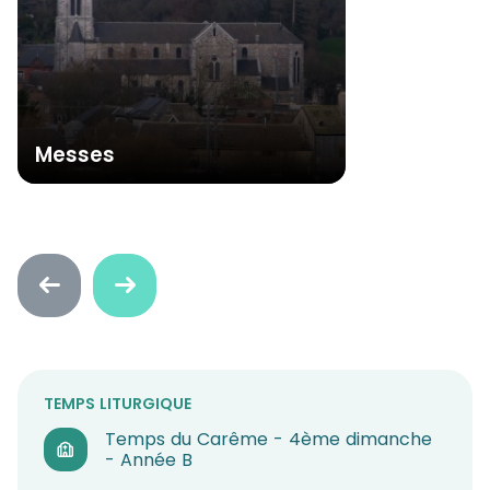
Messes
Faire
Faire
défiler
défiler
en
en
arrière
avant
TEMPS LITURGIQUE
Temps du Carême - 4ème dimanche
- Année B