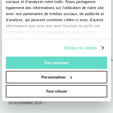
sociaux et d'analyser notre trafic. Nous partageons
également des informations sur l'utilisation de notre site
avec nos partenaires de médias sociaux, de publicité et
d'analyse, qui peuvent combiner celles-ci avec d'autres
informations que vous leur avez fournies ou qu'ils ont
Revoir toutes
collectées lors de votre utilisation de leurs services.
nos autres emissions
Ta foi t'a
confiance 
Afficher les détails
03 MARS 202
Tout autoriser
Personnaliser
« Montre-moi ton visage » :
par-delà le handicap
Tout refuser
28 NOVEMBRE 2021
-