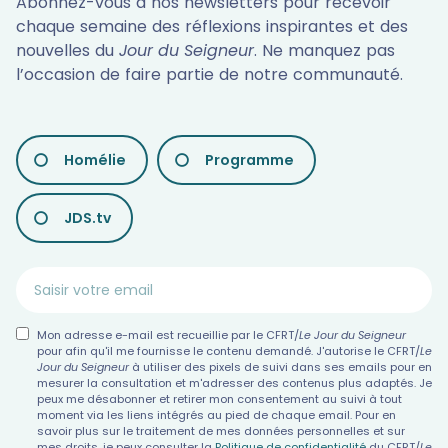
Abonnez-vous à nos newsletters pour recevoir
chaque semaine des réflexions inspirantes et des
nouvelles du
Jour du Seigneur
. Ne manquez pas
l’occasion de faire partie de notre communauté.
LES
Homélie
Programme
DIFFÉRENTES
NEWSLETTERS
JDS.tv
Mon adresse e-mail est recueillie par le CFRT/
Le Jour du Seigneur
pour afin qu'il me fournisse le contenu demandé. J'autorise le CFRT/
Le
Jour du Seigneur
à utiliser des pixels de suivi dans ses emails pour en
mesurer la consultation et m'adresser des contenus plus adaptés. Je
peux me désabonner et retirer mon consentement au suivi à tout
moment via les liens intégrés au pied de chaque email. Pour en
savoir plus sur le traitement de mes données personnelles et sur
mes droits, je peux consulter la
Politique de confidentialité
du CFRT/
Le