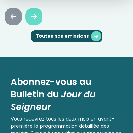
Faire
Faire
défiler
défiler
en
en
arrière
avant
Toutes nos emissions
Abonnez-vous au
Bulletin
du
Jour du
Seigneur
Vous recevrez tous les deux mois en avant-
première la programmation détaillée des