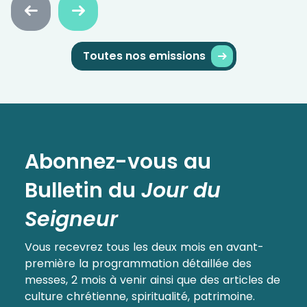
Faire
Faire
défiler
défiler
en
en
arrière
avant
Toutes nos emissions
Abonnez-vous au
Bulletin
du
Jour du
Seigneur
Vous recevrez tous les deux mois en avant-
première la programmation détaillée des
messes, 2 mois à venir ainsi que des articles de
culture chrétienne, spiritualité, patrimoine.