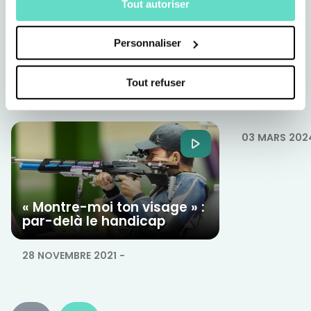
Tout autoriser
Personnaliser
Revoir toutes
nos autres emissions
Tout refuser
Ta foi t'a
confiance 
03 MARS 202
« Montre-moi ton visage » :
par-delà le handicap
28 NOVEMBRE 2021
-