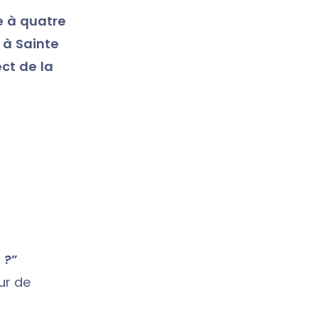
e à quatre
 à Sainte
ct de la
 ?”
eur de