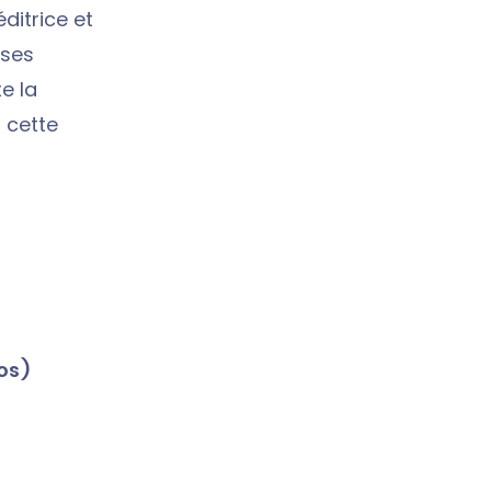
 éditrice et
 ses
e la
à cette
os)