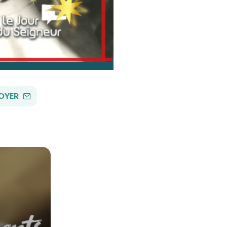
PAR
OYER
EMAIL