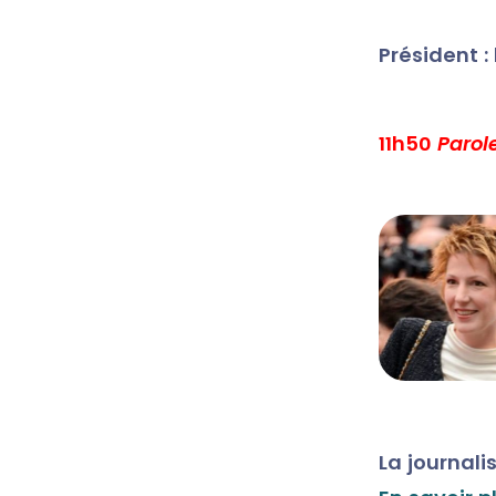
Président :
11h50
Parol
La journal