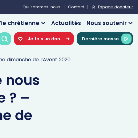
Espace donateur
Qui sommes-nous
Contact
ie chrétienne
Actualités
Nous soutenir
Recherche
Je fais un don
Dernière messe
ème dimanche de l’Avent 2020
e nous
e ? –
e de