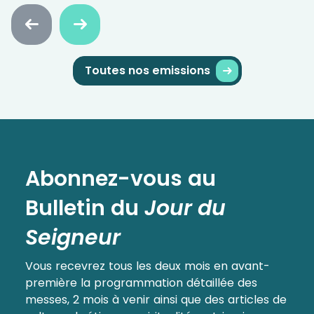
Faire
Faire
défiler
défiler
en
en
arrière
avant
Toutes nos emissions
Abonnez-vous au
Bulletin
du
Jour du
Seigneur
Vous recevrez tous les deux mois en avant-
première la programmation détaillée des
messes, 2 mois à venir ainsi que des articles de