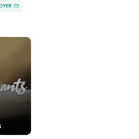
PAR
OYER
EMAIL
s