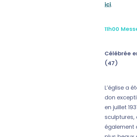
ici
.
11h00 Mess
Célébrée en
(47)
L’église a é
don excepti
en juillet 1
sculptures, 
également 
plus beaux 