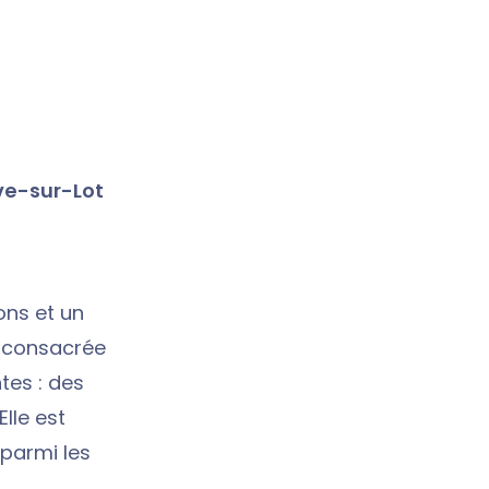
ve-sur-Lot
ons et un
é consacrée
tes : des
lle est
parmi les