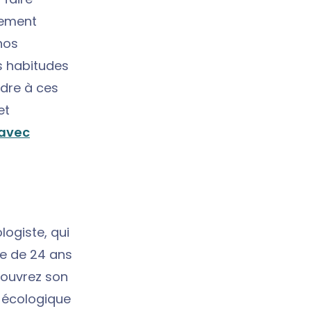
ngement
nos
s habitudes
ndre à ces
et
 avec
logiste, qui
me de 24 ans
écouvrez son
n écologique