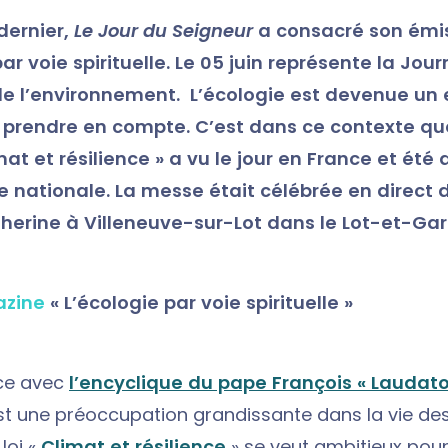
ernier,
Le Jour du Seigneur
a consacré son émi
par voie spirituelle. Le 05 juin représente la Jou
e l’environnement. L’écologie est devenue un 
à prendre en compte. C’est dans ce contexte que
imat et résilience » a vu le jour en France et été
e nationale.
La messe était célébrée en direct d
herine à Villeneuve-sur-Lot dans le Lot-et-Ga
azine
« L’é
cologie par voie spirituelle
»
ce avec
l’encyclique du pape François « Laudato 
est une préoccupation grandissante dans la vie des
 loi «
Climat et résilience
» se veut ambitieux pour