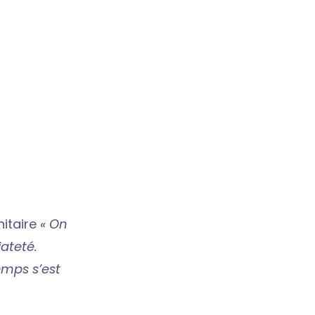
nitaire
« On
ateté.
emps s’est