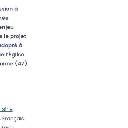
ssion à
rnée
enjeu
 le projet
 adopté à
e l’Église
ronne (47).
Si’ »
,
 Français.
 faire