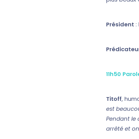
Président
:
Prédicateu
11h50 Paro
Titoff
, humo
est beaucou
Pendant le 
arrêté et o