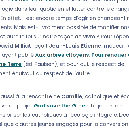
ologie dans leur quotidien et lutter contre le cha
 En effet, il est encore temps d’agir en changeant 
ts. Mais est-il vraiment possible de modifier no
ct aura la loi sur notre façon de vivre ? Pour répo
avid Milliat
reçoit
Jean-Louis Etienne
, médecin 
, ayant publié
Aux arbres citoyens. Pour renouer
me Terre
(éd. Paulsen), et pour qui, le respect de
ment équivaut au respect de l’autre.
 aussi à la rencontre de
Camille
, catholique et éco
ative du projet
God save the Green
. La jeune fem
sibiliser les catholiques à l’écologie intégrale. D
nsi que d’autres jeunes engagés pour la conversio