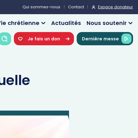
Espace donateur
Qui sommes-nous
Contact
ie chrétienne
Actualités
Nous soutenir
Recherche
Je fais un don
Dernière messe
uelle