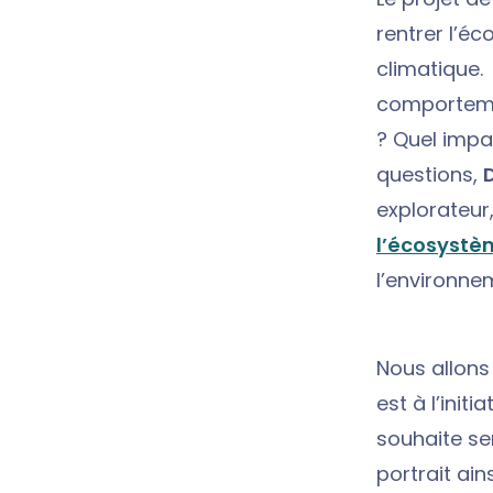
rentrer l’éc
climatique.
comportemen
? Quel impa
questions,
D
explorateur
l’écosystè
l’environne
Nous allons
est à l’initi
souhaite sen
portrait ai