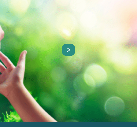
Play
Video