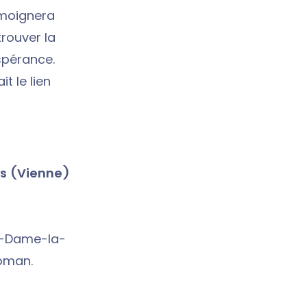
émoignera
rouver la
spérance.
it le lien
rs (Vienne)
re-Dame-la-
oman.