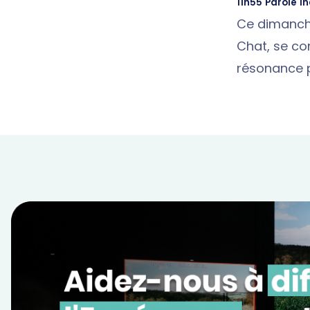
11h55 Parole i
Ce dimanc
Chat, se con
résonance pa