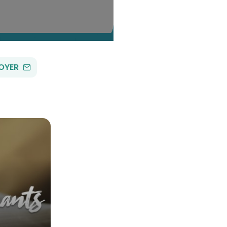
PAR
OYER
EMAIL