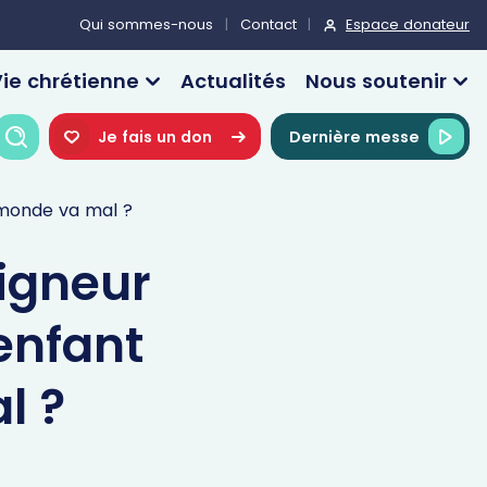
Espace donateur
Qui sommes-nous
Contact
ie chrétienne
Actualités
Nous soutenir
Recherche
Je fais un don
Dernière messe
 monde va mal ?
eigneur
enfant
l ?