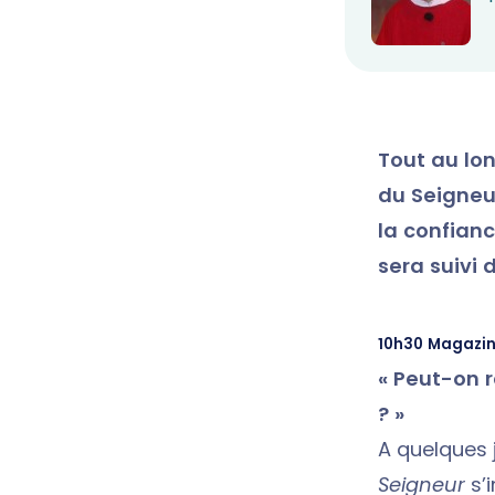
Tout au lon
du Seigneu
la confian
sera suivi 
10h30 Magazin
« Peut-on 
? »
A quelques 
Seigneur
s’i