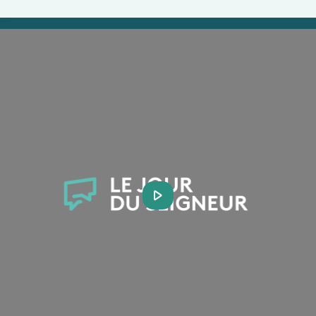
Play
Video