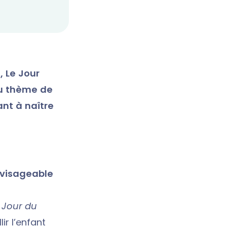
, Le Jour
du thème de
nt à naître
nvisageable
e
Jour du
ir l’enfant