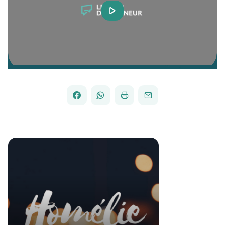
Play
Video
FACEBOOK
WHATSAPP
PAR
PARTAGER
PARTAGER
IMPRIMER
ENVOYER
EMAIL
SUR
SUR
Textes et