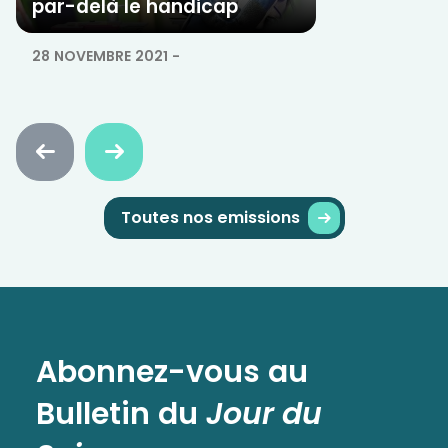
par-delà le handicap
28 NOVEMBRE 2021
-
Faire
Faire
défiler
défiler
en
en
arrière
avant
Toutes nos emissions
Abonnez-vous au
Bulletin
du
Jour du