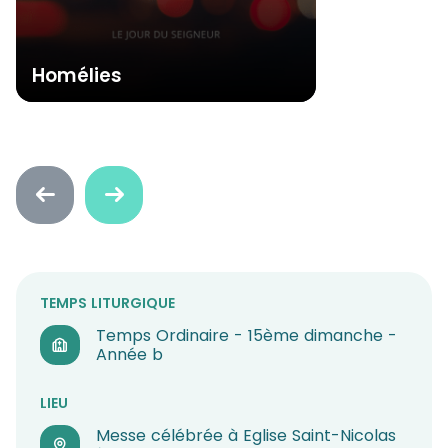
Homélies
Faire
Faire
défiler
défiler
en
en
arrière
avant
TEMPS LITURGIQUE
Temps Ordinaire - 15ème dimanche -
Année b
LIEU
Messe célébrée à Eglise Saint-Nicolas