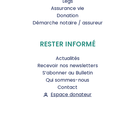
Legs
Assurance vie
Donation
Démarche notaire / assureur
RESTER INFORMÉ
Actualités
Recevoir nos newsletters
S’abonner au Bulletin
Qui sommes-nous
Contact
Espace donateur
Suivez-nous :
Facebook
Instagram
WhatsApp
YouTube
Twitter
Bluesky
Mentions légales
-
Conditions Générales d'Utilisation
-