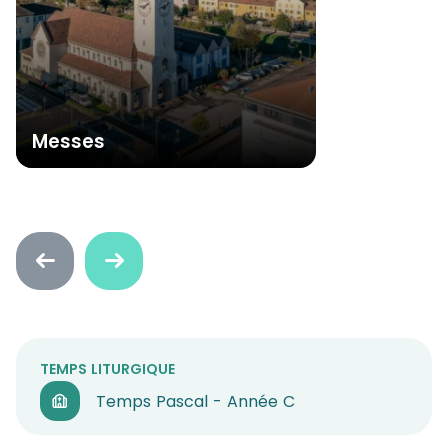
Messes
Faire
Faire
défiler
défiler
en
en
arrière
avant
TEMPS LITURGIQUE
Temps Pascal - Année C