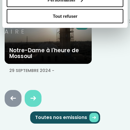
Notre-Dam
vers le cie
Tout refuser
01 DÉCEMBRE
Notre-Dame à l'heure de
Mossoul
29 SEPTEMBRE 2024
-
Faire
Faire
défiler
défiler
en
en
arrière
avant
Toutes nos emissions